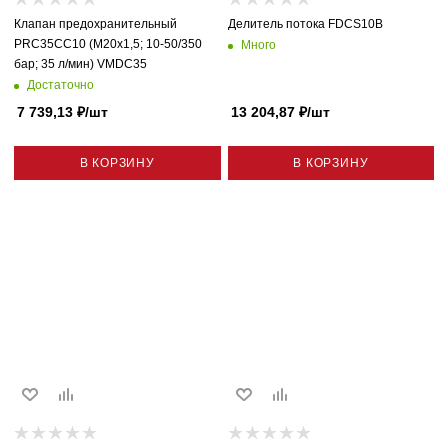
Клапан предохранительный
Делитель потока FDCS10B
PRC35CC10 (M20x1,5; 10-50/350
Много
бар; 35 л/мин) VMDC35
Достаточно
7 739,13
₽
/шт
13 204,87
₽
/шт
В КОРЗИНУ
В КОРЗИНУ