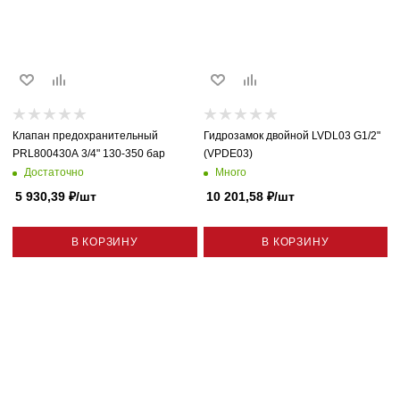
Клапан предохранительный
Гидрозамок двойной LVDL03 G1/2"
PRL800430A 3/4" 130-350 бар
(VPDE03)
Достаточно
Много
5 930,39
₽
/шт
10 201,58
₽
/шт
В КОРЗИНУ
В КОРЗИНУ