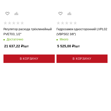
Регулятор расхода трёхлинейный
Гидрозамок односторонний LVPL02
PVET03, 1/2"
(VBPS02 3/8")
Достаточно
Много
21 637,22
₽
/шт
5 525,00
₽
/шт
В КОРЗИНУ
В КОРЗИНУ