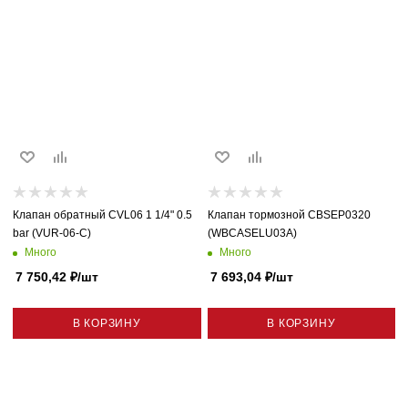
Клапан обратный CVL06 1 1/4" 0.5
Клапан тормозной CBSEP0320
bar (VUR-06-C)
(WBCASELU03A)
Много
Много
7 750,42
₽
/шт
7 693,04
₽
/шт
В КОРЗИНУ
В КОРЗИНУ