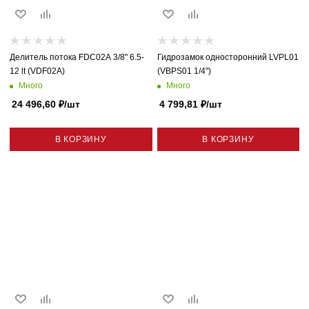
Делитель потока FDC02A 3/8" 6.5-
Гидрозамок односторонний LVPL01
12 lt (VDF02A)
(VBPS01 1/4")
Много
Много
24 496,60
₽
/шт
4 799,81
₽
/шт
В КОРЗИНУ
В КОРЗИНУ