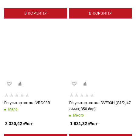
В КОРЗИНУ
В КОРЗИНУ
Регулятор потока VRD03B
Регулятор потока DVF03H (G1/2; 47
л/мин; 350 бар)
Мало
Много
2 320,42
₽
/шт
1 831,32
₽
/шт