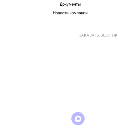
Документы
Новости компании
8 (800) 707-71-82
ЗАКАЗАТЬ ЗВОНОК
sales@eurotechspb.com
Санкт-Петербург, Салова 53, корпус 1,
литера Н, офис 19/1
Написать
Написать
Написать
в
в
в Max
WhatsApp
Telegram