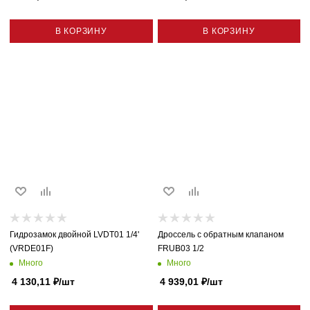
В КОРЗИНУ
В КОРЗИНУ
Гидрозамок двойной LVDT01 1/4'
Дроссель с обратным клапаном
(VRDE01F)
FRUB03 1/2
Много
Много
4 130,11
₽
/шт
4 939,01
₽
/шт