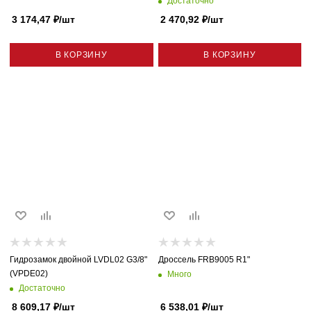
Достаточно
3 174,47
₽
/шт
2 470,92
₽
/шт
В КОРЗИНУ
В КОРЗИНУ
Гидрозамок двойной LVDL02 G3/8"
Дроссель FRB9005 R1"
(VPDE02)
Много
Достаточно
8 609,17
₽
/шт
6 538,01
₽
/шт