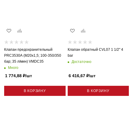
Клапан предохранительный
Клапан обратный CVL07 1 1/2" 4
PRC3530A (M20x1,5; 100-350/350
bar
бар; 35 л/мин) VMDC35
Достаточно
Много
1 774,88
₽
/шт
6 416,67
₽
/шт
В КОРЗИНУ
В КОРЗИНУ