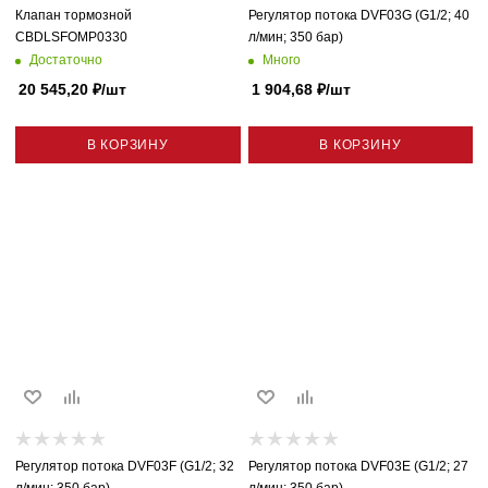
Клапан тормозной
Регулятор потока DVF03G (G1/2; 40
CBDLSFOMP0330
л/мин; 350 бар)
Достаточно
Много
20 545,20
₽
/шт
1 904,68
₽
/шт
В КОРЗИНУ
В КОРЗИНУ
Регулятор потока DVF03F (G1/2; 32
Регулятор потока DVF03E (G1/2; 27
л/мин; 350 бар)
л/мин; 350 бар)