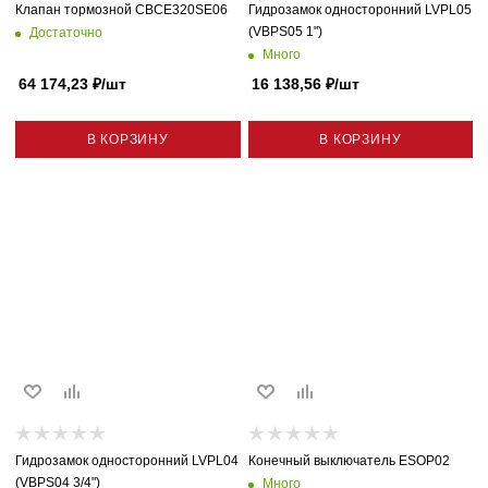
Клапан тормозной CBCE320SE06
Гидрозамок односторонний LVPL05
(VBPS05 1")
Достаточно
Много
64 174,23
₽
/шт
16 138,56
₽
/шт
В КОРЗИНУ
В КОРЗИНУ
Гидрозамок односторонний LVPL04
Конечный выключатель ESOP02
(VBPS04 3/4")
Много