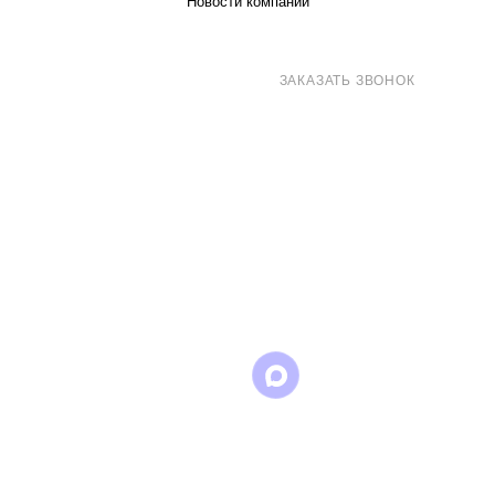
Новости компании
8 (800) 707-71-82
ЗАКАЗАТЬ ЗВОНОК
sales@eurotechspb.com
Санкт-Петербург, Салова 53, корпус 1,
литера Н, офис 19/1
Написать
Написать
Написать
в
в
в Max
WhatsApp
Telegram