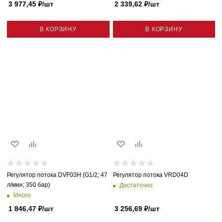
3 977,45
₽
/шт
2 339,62
₽
/шт
В КОРЗИНУ
В КОРЗИНУ
Регулятор потока DVF03H (G1/2; 47
Регулятор потока VRD04D
л/мин; 350 бар)
Достаточно
Много
1 846,47
₽
/шт
3 256,69
₽
/шт