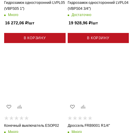
Гидрозамок односторонний LVPL05
Гидрозамок односторонний LVPL04
(VBPS05 1")
(VBPS04 3/4")
Много
Достаточно
16 272,06
₽
/шт
19 928,96
₽
/шт
В КОРЗИНУ
В КОРЗИНУ
Конечный выключатель ESOP02
Дроссель FRB9001 R1/4"
Много
Много