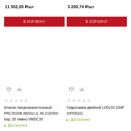
11 552,05
₽
/шт
3 200,74
₽
/шт
В КОРЗИНУ
В КОРЗИНУ
Клапан предохранительный
Гидрозамок двойной LVDL02 G3/8"
PRC3520B (M20x1,5; 40-210/350
(VPDE02)
бар; 35 л/мин) VMDC35
Достаточно
Достаточно