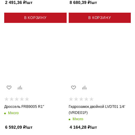
2 491,36
₽
/шт
8 680,39
₽
/шт
В КОРЗИНУ
В КОРЗИНУ
Дроссель FRB9005 R1"
Гидрозамок двойной LVDT01 1/4'
(VRDE01F)
Много
Много
6 592,09
₽
/шт
4 164,28
₽
/шт