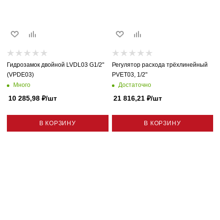
Гидрозамок двойной LVDL03 G1/2"
Регулятор расхода трёхлинейный
(VPDE03)
PVET03, 1/2"
Много
Достаточно
10 285,98
₽
/шт
21 816,21
₽
/шт
В КОРЗИНУ
В КОРЗИНУ