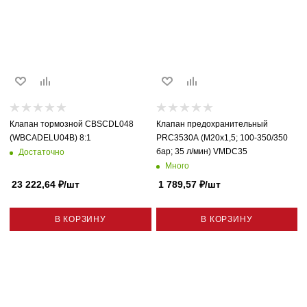
Клапан тормозной CBSCDL048
Клапан предохранительный
(WBCADELU04B) 8:1
PRC3530A (M20x1,5; 100-350/350
бар; 35 л/мин) VMDC35
Достаточно
Много
23 222,64
₽
/шт
1 789,57
₽
/шт
В КОРЗИНУ
В КОРЗИНУ