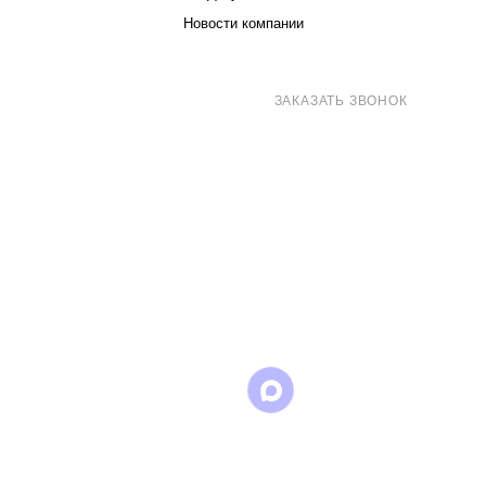
Новости компании
8 (800) 707-71-82
ЗАКАЗАТЬ ЗВОНОК
sales@eurotechspb.com
Санкт-Петербург, Салова 53, корпус 1,
литера Н, офис 19/1
Написать
Написать
Написать
в
в
в Max
WhatsApp
Telegram