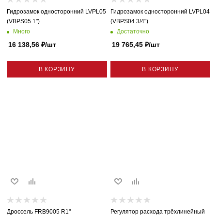
Гидрозамок односторонний LVPL05
Гидрозамок односторонний LVPL04
(VBPS05 1")
(VBPS04 3/4")
Много
Достаточно
16 138,56
₽
/шт
19 765,45
₽
/шт
В КОРЗИНУ
В КОРЗИНУ
Дроссель FRB9005 R1"
Регулятор расхода трёхлинейный