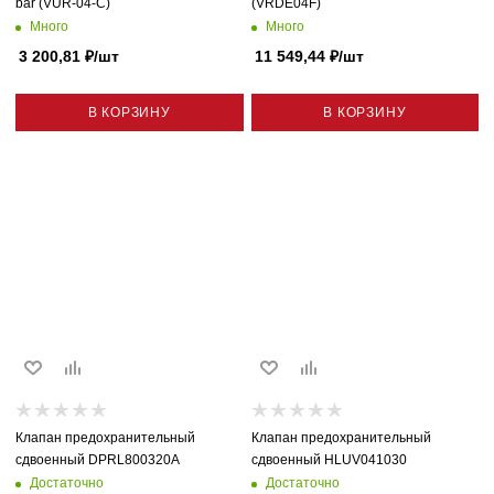
bar (VUR-04-C)
(VRDE04F)
Много
Много
3 200,81
₽
/шт
11 549,44
₽
/шт
В КОРЗИНУ
В КОРЗИНУ
Клапан предохранительный
Клапан предохранительный
сдвоенный DPRL800320A
сдвоенный HLUV041030
Достаточно
Достаточно