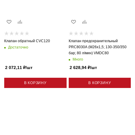
Клапан обратный CVC120
Клапан предохранительный
PRC8030A (M26x1,5; 130-350/350
Достаточно
бар; 80 л/мин) VMDC80
Много
2 072,11
₽
/шт
2 628,94
₽
/шт
В КОРЗИНУ
В КОРЗИНУ