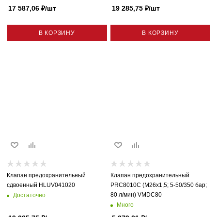
17 587,06
₽
/шт
19 285,75
₽
/шт
В КОРЗИНУ
В КОРЗИНУ
Клапан предохранительный
Клапан предохранительный
сдвоенный HLUV041020
PRC8010C (M26x1,5; 5-50/350 бар;
80 л/мин) VMDC80
Достаточно
Много