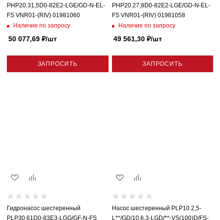
PHP20.31,5D0-82E2-LGE/GD-N-EL-
PHP20.27,8D0-82E2-LGE/GD-N-EL-
FS VNR01-(RIV) 01981060
FS VNR01-(RIV) 01981058
Наличие по запросу
Наличие по запросу
50 077,69
₽
/шт
49 561,30
₽
/шт
ЗАПРОСИТЬ
ЗАПРОСИТЬ
Гидронасос шестеренный
Насос шестеренный PLP10.2,5-
PLP30.61D0-83E3-LGG/GF-N-FS
L**/GD/10.6,3-LGD/**-VS(100)D/FS-