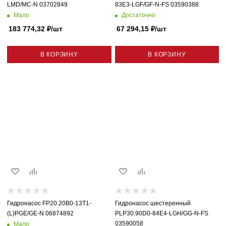
LMD/MC-N 03702849
83E3-LGF/GF-N-FS 03590388
Мало
Достаточно
183 774,32
₽
/шт
67 294,15
₽
/шт
В КОРЗИНУ
В КОРЗИНУ
Гидронасос FP20.20B0-13T1-
Гидронасос шестеренный
(L)PGE/GE-N 06874892
PLP30.90D0-84E4-LGH/GG-N-FS
03590058
Мало