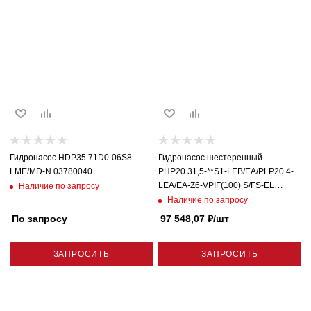
Гидронасос HDP35.71D0-06S8-
Гидронасос шестеренный
LME/MD-N 03780040
PHP20.31,5-**S1-LEB/EA/PLP20.4-
LEA/EA-Z6-VPIF(100) S/FS-EL
Наличие по запросу
666000TD Без вала
Наличие по запросу
По запросу
97 548,07
₽
/шт
ЗАПРОСИТЬ
ЗАПРОСИТЬ