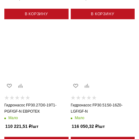
В КОРЗИНУ
В КОРЗИНУ
Гидронасос FP30.27D0-19T1-
Гидронасос FP30.51S0-16Z0-
PGF/GF-N ЕВРОТЕК
LGF/GF-N
Мало
Мало
110 221,51
₽
/шт
116 050,32
₽
/шт