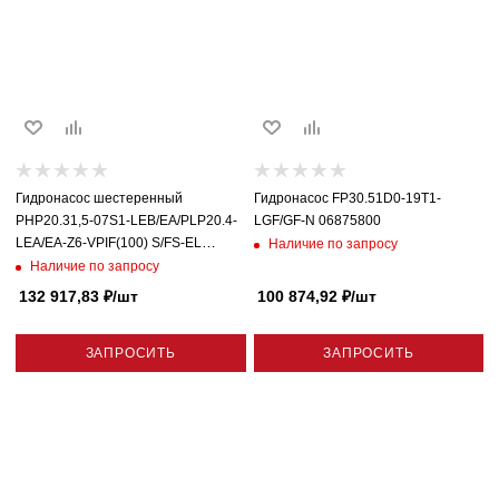
Гидронасос шестеренный
Гидронасос FP30.51D0-19T1-
PHP20.31,5-07S1-LEB/EA/PLP20.4-
LGF/GF-N 06875800
LEA/EA-Z6-VPIF(100) S/FS-EL
Наличие по запросу
666000TD
Наличие по запросу
132 917,83
₽
/шт
100 874,92
₽
/шт
ЗАПРОСИТЬ
ЗАПРОСИТЬ