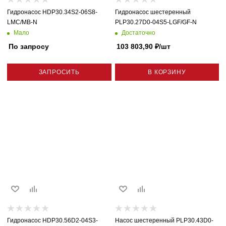
Гидронасос HDP30.34S2-06S8-
Гидронасос шестеренный
LMC/MB-N
PLP30.27D0-04S5-LGF/GF-N
Мало
Достаточно
По запросу
103 803,90
₽
/шт
ЗАПРОСИТЬ
В КОРЗИНУ
Гидронасос HDP30.56D2-04S3-
Насос шестеренный PLP30.43D0-