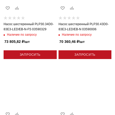
Насос шестеренный PLP30.34D0-
Насос шестеренный PLP30.43D0-
83E3-LED/EB-N-FS 03590329
83E3-LED/EB-N 03590006
Наличие по запросу
Наличие по запросу
73 805,82
₽
/шт
70 360,46
₽
/шт
ЗАПРОСИТЬ
ЗАПРОСИТЬ