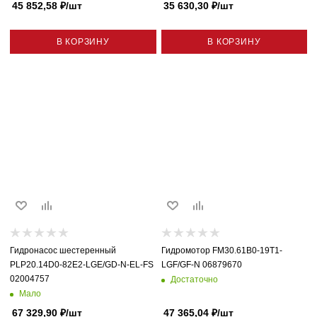
45 852,58
₽
/шт
35 630,30
₽
/шт
В КОРЗИНУ
В КОРЗИНУ
Гидронасос шестеренный
Гидромотор FM30.61B0-19T1-
PLP20.14D0-82E2-LGE/GD-N-EL-FS
LGF/GF-N 06879670
02004757
Достаточно
Мало
67 329,90
₽
/шт
47 365,04
₽
/шт