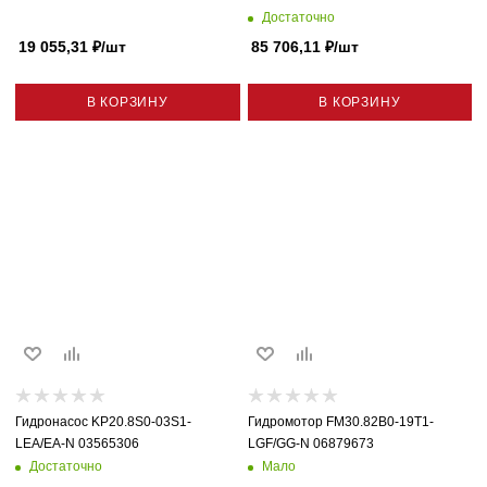
Достаточно
19 055,31
₽
/шт
85 706,11
₽
/шт
В КОРЗИНУ
В КОРЗИНУ
Гидронасос KP20.8S0-03S1-
Гидромотор FM30.82B0-19T1-
LEA/EA-N 03565306
LGF/GG-N 06879673
Достаточно
Мало