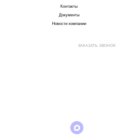
Контакты
Документы
Новости компании
8 (800) 707-71-82
ЗАКАЗАТЬ ЗВОНОК
sales@eurotechspb.com
Санкт-Петербург, Салова 53, корпус 1,
литера Н, офис 19/1
Написать
Написать
Написать
в
в
в Max
WhatsApp
Telegram