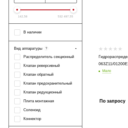
142,58
532 497,55
В наличии
Вид аппаратуры
?
Гидрораспреде
Распределитель секционный
063Z11/01200E
Клапан реверсивный
Мало
Клапан обратный
Клапан предохранительный
Клапан редукционный
По запросу
Плита монтажная
Соленоид
Коннектор
Компенсатор давления