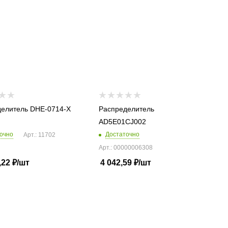
елитель DHE-0714-X
Распределитель
AD5E01CJ002
очно
Достаточно
Арт.: 11702
Арт.: 00000006308
,22
₽
/шт
4 042,59
₽
/шт