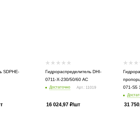
ь SDPHE-
Гидрораспределитель DHI-
Гидрора
0711-X-230/50/60 AC
пропор
071-S5 
Достаточно
Арт.: 11019
Достат
шт
16 024,97
₽
/шт
31 750