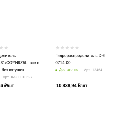
елитель
Гидрораспределитель DHI-
1/CG**N9Z5L; все в
0714-00
; без катушек
Достаточно
Арт.: 13464
Арт.: КА-00010697
86
₽
/шт
10 838,94
₽
/шт