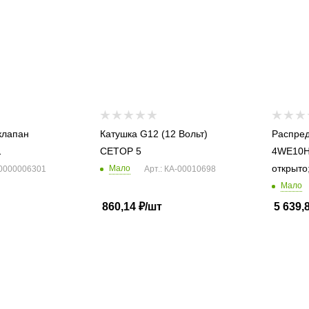
клапан
Катушка G12 (12 Вольт)
Распред
1
CETOP 5
4WE10H3
открыто
Мало
00000006301
Арт.: КА-00010698
Мало
860,14
₽
/шт
5 639,