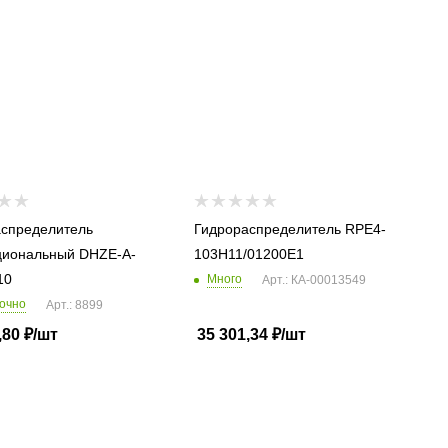
спределитель
Гидрораспределитель RPE4-
циональный DHZE-A-
103H11/01200E1
10
Много
Арт.: КА-00013549
очно
Арт.: 8899
,80
₽
/шт
35 301,34
₽
/шт