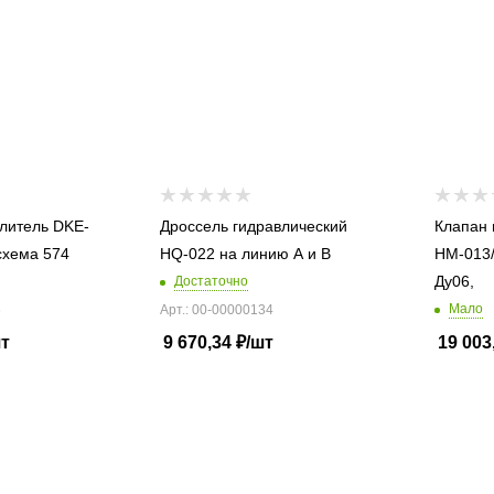
литель DKE-
Дроссель гидравлический
Клапан 
схема 574
HQ-022 на линию А и В
HM-013/50 60л/мин, 
Ду06,
Достаточно
Мало
6
Арт.: 00-00000134
шт
9 670,34
₽
/шт
19 003