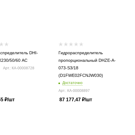
спределитель DHI-
Гидрораспределитель
X230/50/60 AC
пропорциональный DHZE-A-
073-S3/18
Арт.: КА-00008728
(D1FWE02FCNJW030)
Достаточно
Арт.: КА-00008897
55
₽
/шт
87 177,47
₽
/шт