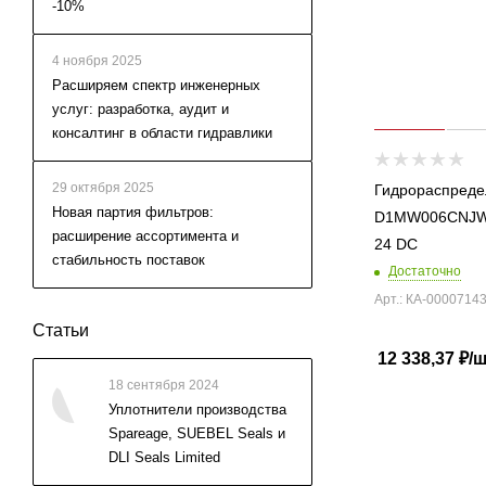
-10%
4 ноября 2025
Расширяем спектр инженерных
услуг: разработка, аудит и
консалтинг в области гидравлики
29 октября 2025
Гидрораспреде
Новая партия фильтров:
D1MW006CNJ
расширение ассортимента и
24 DC
стабильность поставок
Достаточно
Арт.: КА-0000714
Статьи
12 338,37
₽
/
18 сентября 2024
Уплотнители производства
Spareage, SUEBEL Seals и
DLI Seals Limited