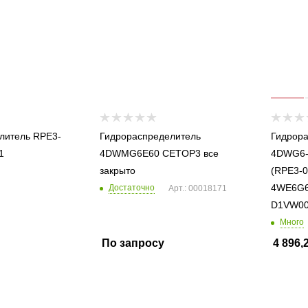
литель RPE3-
Гидрораспределитель
Гидрора
1
4DWMG6E60 CETOP3 все
4DWG6-
закрыто
(RPE3-0
4WE6G6
Достаточно
Арт.: 00018171
D1VW00
Много
По запросу
4 896,