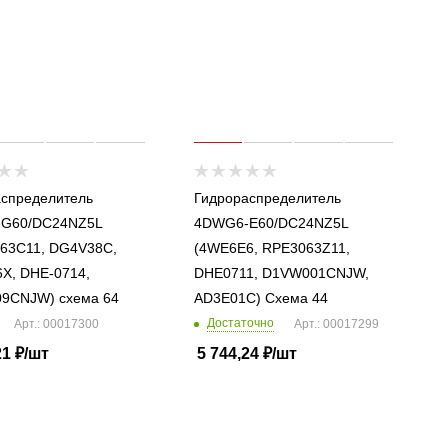
спределитель
Гидрораспределитель
G60/DC24NZ5L
4DWG6-E60/DC24NZ5L
63C11, DG4V38C,
(4WE6E6, RPE3063Z11,
X, DHE-0714,
DHE0711, D1VW001CNJW,
9CNJW) схема 64
AD3E01C) Схема 44
Достаточно
Арт.: 00017300
Арт.: 00017299
21
₽
/шт
5 744,24
₽
/шт