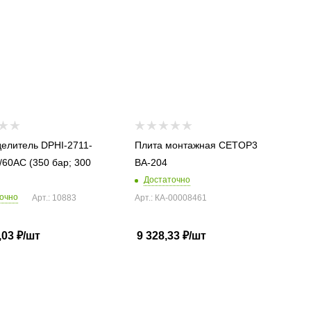
елитель DPHI-2711-
Плита монтажная CETOP3
/60AC (350 бар; 300
BA-204
Достаточно
очно
Арт.: 10883
Арт.: КА-00008461
,03
₽
/шт
9 328,33
₽
/шт