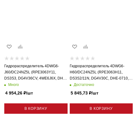
Гидрораспределитель 4DWG6-
Гидрораспределитель 4DWG6-
J60/DC24NZ5L (RPE3063Y11,
H60/DC24NZ5L (RPE3063H11,
DS3S3, DG4V36CV, 4WE6J6X, DHE-
DS3S2/11N, DG4V30C, DHE-0710,
0713, D1VW004CNJW, AD3E03C,
D1VW002CNJW, AD3E02CMS13) с
Много
Достаточно
DSG013C4) Схема 34
4 954,26
₽
/шт
5 845,73
₽
/шт
В КОРЗИНУ
В КОРЗИНУ