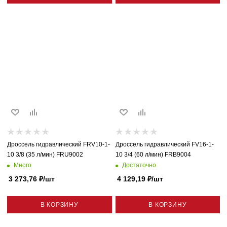
Дроссель гидравлический FRV10-1-
Дроссель гидравлический FV16-1-
10 3/8 (35 л/мин) FRU9002
10 3/4 (60 л/мин) FRB9004
Много
Достаточно
3 273,76
₽
/шт
4 129,19
₽
/шт
В КОРЗИНУ
В КОРЗИНУ