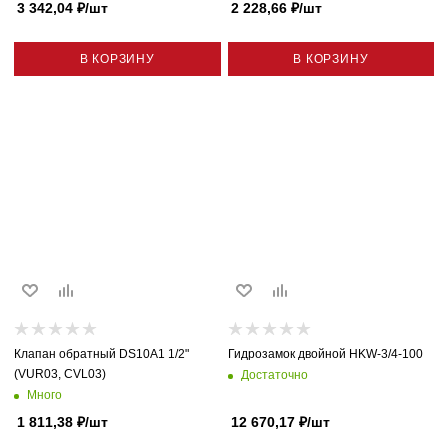
3 342,04
₽
/шт
2 228,66
₽
/шт
В КОРЗИНУ
В КОРЗИНУ
Клапан обратный DS10A1 1/2"
Гидрозамок двойной HKW-3/4-100
(VUR03, CVL03)
Достаточно
Много
1 811,38
₽
/шт
12 670,17
₽
/шт