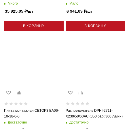
Много
Мало
35 925,05
₽
/шт
6 941,09
₽
/шт
В КОРЗИНУ
В КОРЗИНУ
Плита монтажная CETOP3 EA06-
Распределитель DPHI-2711-
10-38-0-0
X230/50/60AC (350 бар; 300 л/мин)
Достаточно
Достаточно