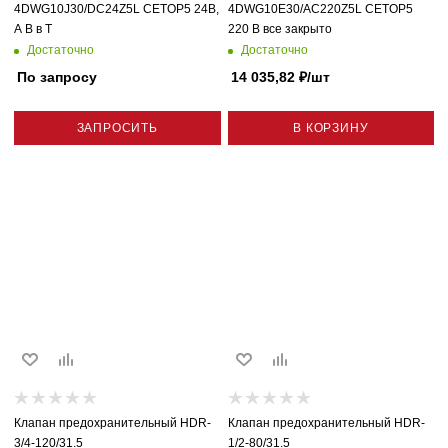
4DWG10J30/DC24Z5L CETOP5 24В,
4DWG10E30/AC220Z5L CETOP5
A В в Т
220 В все закрыто
Достаточно
Достаточно
По запросу
14 035,82
₽
/шт
ЗАПРОСИТЬ
В КОРЗИНУ
Клапан предохранительный HDR-
Клапан предохранительный HDR-
3/4-120/31.5
1/2-80/31.5