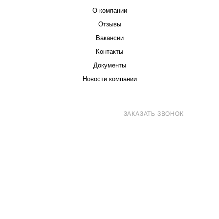
О компании
Отзывы
Вакансии
Контакты
Документы
Новости компании
8 (800) 707-71-82
ЗАКАЗАТЬ ЗВОНОК
sales@eurotechspb.com
Санкт-Петербург, Салова 53, корпус 1,
литера Н, офис 19/1
Написать
Написать
Написать
в
в
в Max
WhatsApp
Telegram