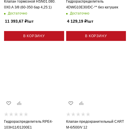
Клапан тормозной HSN01.080.
Гидрораспределитель
0X0.A 3/8 (60-350 бар 4,25:1)
4DWG10E30/DC-** без катушек
Достаточно
Достаточно
11 393,67
₽
/шт
4 129,19
₽
/шт
В КОРЗИНУ
В КОРЗИНУ
Гидрораспределитель RPE4-
Клапан предохранительный CART
103H11/01200E1
M-6/500/V 12