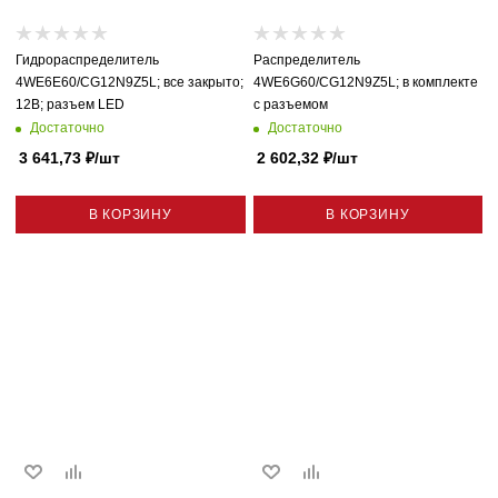
Гидрораспределитель
Распределитель
4WE6E60/CG12N9Z5L; все закрыто;
4WE6G60/CG12N9Z5L; в комплекте
12В; разъем LED
с разъемом
Достаточно
Достаточно
3 641,73
₽
/шт
2 602,32
₽
/шт
В КОРЗИНУ
В КОРЗИНУ