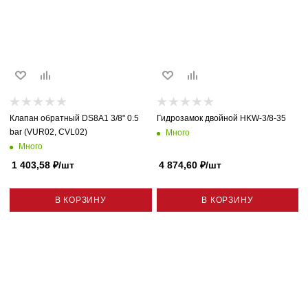
Клапан обратный DS8A1 3/8" 0.5
Гидрозамок двойной HKW-3/8-35
bar (VUR02, CVL02)
Много
Много
1 403,58
₽
/шт
4 874,60
₽
/шт
В КОРЗИНУ
В КОРЗИНУ