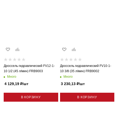
Дроссель гидравлический FV12-1-
Дроссель гидравлический FV10-1-
10 1/2 (45 л/мин) FRB9003
10 3/8 (35 л/мин) FRB9002
Много
Много
4 129,19
₽
/шт
3 230,13
₽
/шт
В КОРЗИНУ
В КОРЗИНУ