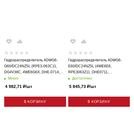
Гидрораспределитель 4DWG6-
Гидрораспределитель 4DWG6-
G60/DC24NZ5L (RPE3-063C11,
E60/DC24NZ5L (4WE6E6,
DG4V38C, 4WE6G6X, DHE-0714,
RPE3063Z11, DHE0711,
D1VW009CNJW) схема 64
D1VW001CNJW, AD3E01C) Схема
Много
Достаточно
44
4 982,71
₽
/шт
5 845,73
₽
/шт
В КОРЗИНУ
В КОРЗИНУ