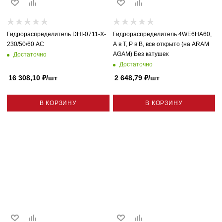
Гидрораспределитель DHI-0711-X-
Гидрораспределитель 4WE6HA60,
230/50/60 AC
А в Т, Р в B, все открыто (на ARAM
AGAM) Без катушек
Достаточно
Достаточно
16 308,10
₽
/шт
2 648,79
₽
/шт
В КОРЗИНУ
В КОРЗИНУ