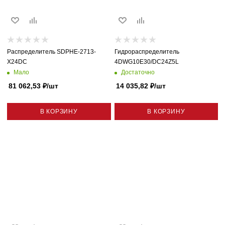
Распределитель SDPHE-2713-
Гидрораспределитель
X24DC
4DWG10E30/DC24Z5L
Мало
Достаточно
81 062,53
₽
/шт
14 035,82
₽
/шт
В КОРЗИНУ
В КОРЗИНУ