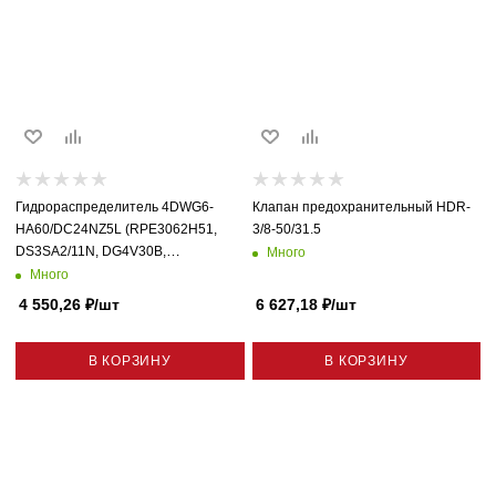
Гидрораспределитель 4DWG6-
Клапан предохранительный HDR-
HA60/DC24NZ5L (RPE3062H51,
3/8-50/31.5
DS3SA2/11N, DG4V30B,
Много
4WE6HA6X, DHE-0610,
Много
D1VW002ECNJW, AD3E02EM,
4 550,26
₽
/шт
6 627,18
₽
/шт
DSG012B3B) Схема 14В Открыто
В КОРЗИНУ
В КОРЗИНУ