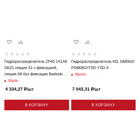
Гидрораспределитель 2P40 1A1A8
Гидрораспределитель 45L GM08/2/
GKZ1 секция A1 с фиксацией,
РGM08/2/YSD-YSD-X
секция A8 без фиксации Badestnost
Много
(Болгария)
Мало
4 334,27
₽
/шт
7 043,31
₽
/шт
В КОРЗИНУ
В КОРЗИНУ