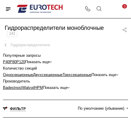
0
Гидрораспределители моноблочные
141
Гидрораспределители
Популярные запросы
P40
P80
P120
Показать еще
Количество секций
Односекционные
Двухсекционные
Трехсекционные
Показать еще
Производитель
Badestnost
Walvoil
HPM
Показать еще
По умолчанию (убывание)
ФИЛЬТР