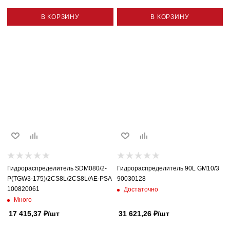
В КОРЗИНУ
В КОРЗИНУ
Гидрораспределитель SDM080/2-
Гидрораспределитель 90L GM10/3
P(TGW3-175)/2CS8L/2CS8L/AE-PSA
90030128
100820061
Достаточно
Много
17 415,37
₽
/шт
31 621,26
₽
/шт