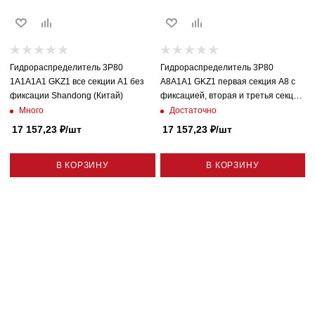
Гидрораспределитель 3P80
Гидрораспределитель 3P80
1A1A1A1 GKZ1 все секции A1 без
A8A1A1 GKZ1 первая секция A8 с
фиксации Shandong (Китай)
фиксацией, вторая и третья секции
A1 без фиксации Shandong (Китай)
Много
Достаточно
17 157,23
₽
/шт
17 157,23
₽
/шт
В КОРЗИНУ
В КОРЗИНУ