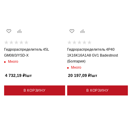
Гидрораспределитель 45L
Гидрораспределитель 4P40
GM08/3/YSD-X
1K16K16A1A8 GV1 Badestnost
(Болгария)
Много
Много
4 732,19
₽
/шт
20 197,09
₽
/шт
В КОРЗИНУ
В КОРЗИНУ