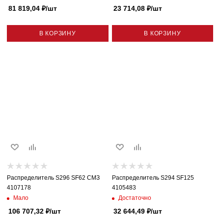
81 819,04
₽
/шт
23 714,08
₽
/шт
В КОРЗИНУ
В КОРЗИНУ
Распределитель S296 SF62 СМЗ
Распределитель S294 SF125
4107178
4105483
Мало
Достаточно
106 707,32
₽
/шт
32 644,49
₽
/шт