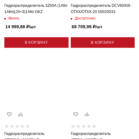
Гидрораспределитель 3Z50A (1Afm
Гидрораспределитель DCV60/G9-
1Afm)(JS+3)1Afm GKZ
OTXX/OTXX-20 50020033
Много
Достаточно
14 999,88
₽
/шт
68 709,99
₽
/шт
В КОРЗИНУ
В КОРЗИНУ
Гидрораспределитель
Гидрораспределитель