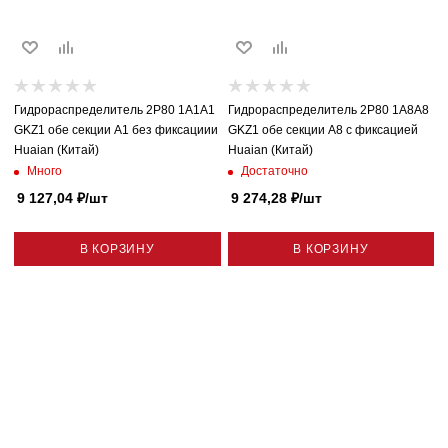
Гидрораспределитель 2P80 1A1A1
Гидрораспределитель 2P80 1A8A8
GKZ1 обе секции A1 без фиксациии
GKZ1 обе секции A8 с фиксацией
Huaian (Китай)
Huaian (Китай)
Много
Достаточно
9 127,04
₽
/шт
9 274,28
₽
/шт
В КОРЗИНУ
В КОРЗИНУ