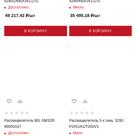
6Z80/1/6x(A1KZ1)-G
4Z80/4x(A1KZ1)-G
Достаточно
Много
49 217,42
₽
/шт
35 495,18
₽
/шт
В КОРЗИНУ
В КОРЗИНУ
Распределитель 90L GM10/5
Распределитель 3-х секц. S293
90050107
P2/A1/A1/T2/G/V1
Достаточно
Мало