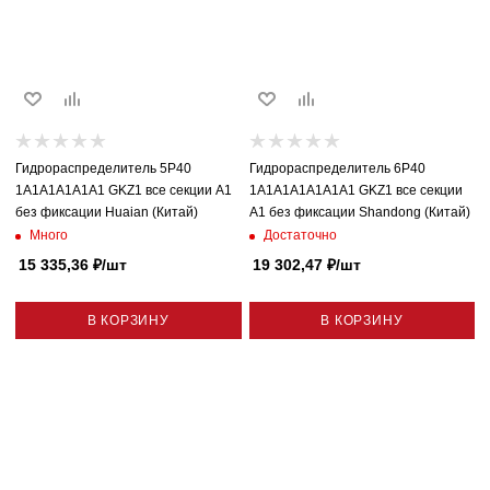
Гидрораспределитель 5P40
Гидрораспределитель 6P40
1A1A1A1A1A1 GKZ1 все секции A1
1A1A1A1A1A1A1 GKZ1 все секции
без фиксации Huaian (Китай)
A1 без фиксации Shandong (Китай)
Много
Достаточно
15 335,36
₽
/шт
19 302,47
₽
/шт
В КОРЗИНУ
В КОРЗИНУ