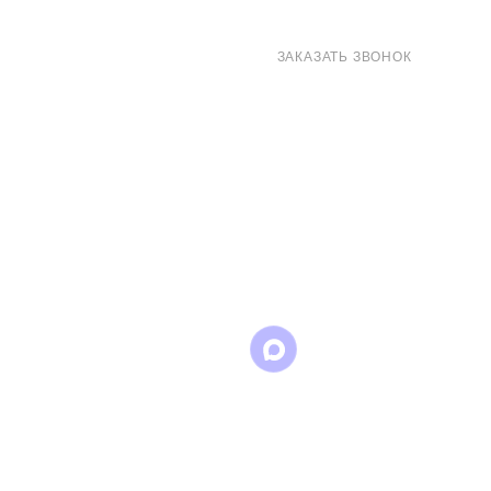
8 (800) 707-71-82
ЗАКАЗАТЬ ЗВОНОК
sales@eurotechspb.com
Санкт-Петербург, Салова 53, корпус 1,
литера Н, офис 19/1
Написать
Написать
Написать
в
в
в Max
WhatsApp
Telegram