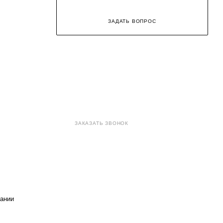
ЗАДАТЬ ВОПРОС
8 (800) 707-71-82
ЗАКАЗАТЬ ЗВОНОК
sales@eurotechspb.com
Санкт-Петербург, Салова 53,
корпус 1, литера Н, офис 19/1
ании
Написать
Написать
Написать
в
в
в Max
WhatsApp
Telegram