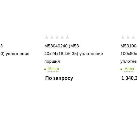
M53040240 (M53
M53100
нение
40x24x18.4/6.35) уплотнение
100x80x
поршня
уплотне
Много
Мало
По запросу
1 340,