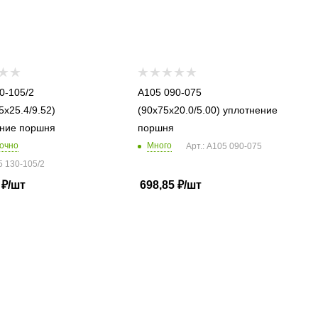
0-105/2
A105 090-075
5x25.4/9.52)
(90x75x20.0/5.00) уплотнение
ние поршня
поршня
очно
Много
Арт.: A105 090-075
5 130-105/2
₽
/шт
698,85
₽
/шт