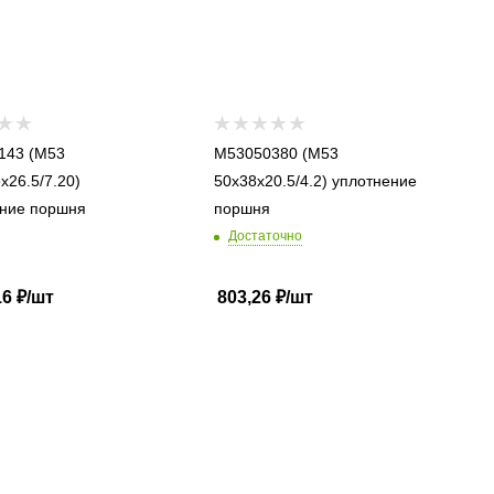
 (M53
M53050380 (M53
x26.5/7.20)
50x38x20.5/4.2) уплотнение
ние поршня
поршня
Достаточно
16
₽
/шт
803,26
₽
/шт