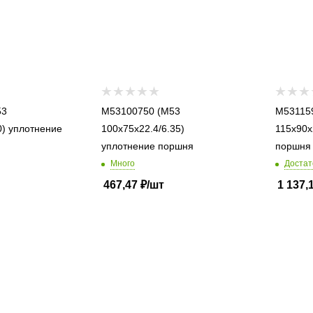
M53100750 (M53
M53115900
ние
100x75x22.4/6.35)
115x90x
уплотнение поршня
поршня
Много
Достат
467,47
₽
/шт
1 137,