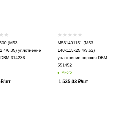
 (M53
M531401151 (M53
2.4/6.35) уплотнение
140x115x25.4/9.52)
поршня DBM 314236
уплотнение поршня DBM
551452
Много
₽
/шт
1 535,03
₽
/шт