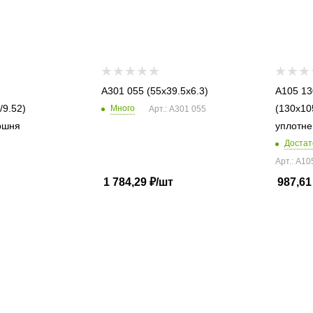
A301 055 (55x39.5x6.3)
A105 13
/9.52)
(130x10
Много
Арт.: A301 055
ршня
уплотне
Достат
Арт.: A10
1 784,29
₽
/шт
987,61