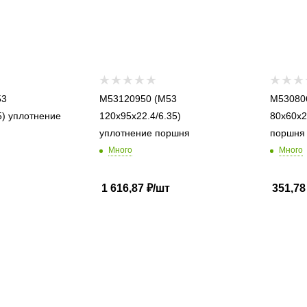
M53120950 (M53
M53080600
ние
120x95x22.4/6.35)
80x60x2
уплотнение поршня
Много
Много
1 616,87
₽
/шт
351,78