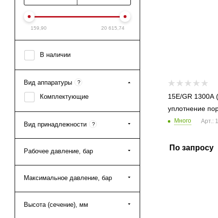
159,90
20 615,74
В наличии
Вид аппаратуры
?
15E/GR 1300A (
Комплектующие
уплотнение по
Много
Арт.:
Вид принадлежности
?
По запросу
Рабочее давление, бар
Максимальное давление, бар
Высота (сечение), мм