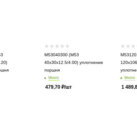
M53040300 (M53
M53120106
.20)
40x30x12.5/4.00) уплотнение
120x106
ршня
поршня
уплотне
Много
Много
479,70
₽
/шт
1 489,