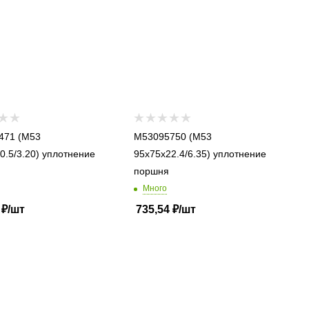
 (M53
M53095750 (M53
0.5/3.20) уплотнение
95x75x22.4/6.35) уплотнение
поршня
Много
₽
/шт
735,54
₽
/шт