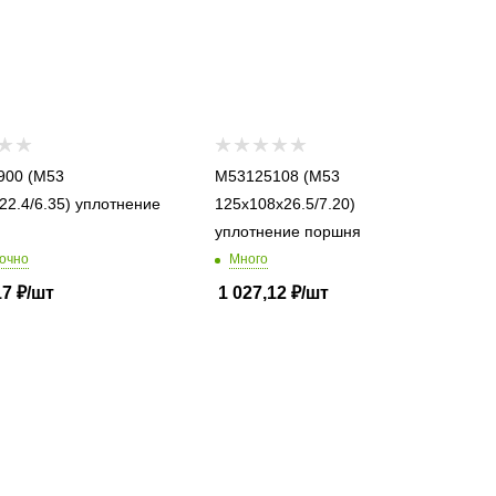
 (M53
M53125108 (M53
22.4/6.35) уплотнение
125x108x26.5/7.20)
уплотнение поршня
очно
Много
17
₽
/шт
1 027,12
₽
/шт