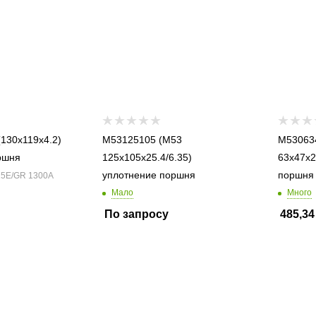
130x119x4.2)
M53125105 (M53
M53063471
ршня
125x105x25.4/6.35)
63x47x2
уплотнение поршня
поршня
 15E/GR 1300A
Мало
Много
По запросу
485,34