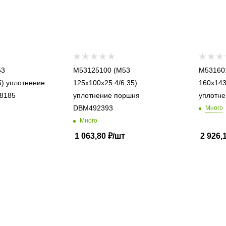
M53125100 (M53
M53160143
5) уплотнение
125x100x25.4/6.35)
160x143
8185
уплотнение поршня
уплотне
DBM492393
Много
Много
1 063,80
₽
/шт
2 926,