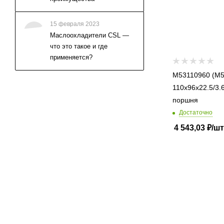
15 февраля 2023
Маслоохладители CSL —
что это такое и где
применяется?
M53110960 (M53
110x96x22.5/3.60) уплот
поршня
Достаточно
4 543,03
₽
/шт