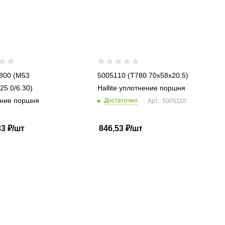
800 (M53
5005110 (T780 70x58x20.5)
25.0/6.30)
Hallite уплотнение поршня
ние поршня
Достаточно
Арт.: 5005110
33
₽
/шт
846,53
₽
/шт