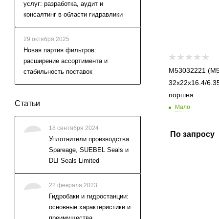
услуг: разработка, аудит и
консалтинг в области гидравлики
29 октября 2025
Новая партия фильтров:
расширение ассортимента и
M53032221 (M53
стабильность поставок
32x22x16.4/6.35) уплотне
поршня
Статьи
Мало
18 сентября 2024
По запросу
Уплотнители производства
Spareage, SUEBEL Seals и
DLI Seals Limited
22 февраля 2023
Гидробаки и гидростанции:
основные характеристики и
преимущества