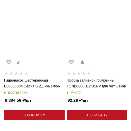
Гидронасос шестеренный
Пробка заливной горловины
E60603004 Серия G 2,1 куб.см/об
TCNB0800 1/2”BSPP для мет. баков
Достаточно
Много
8 394,56
₽
/шт
92,26
₽
/шт
В КОРЗИНУ
В КОРЗИНУ