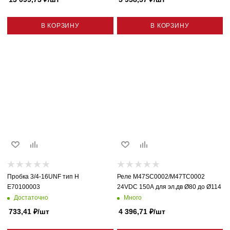
В КОРЗИНУ
В КОРЗИНУ
Пробка 3/4-16UNF тип H
Реле M47SC0002/M47TC0002
E70100003
24VDC 150A для эл.дв Ø80 до Ø114
Достаточно
Много
733,41
₽
/шт
4 396,71
₽
/шт