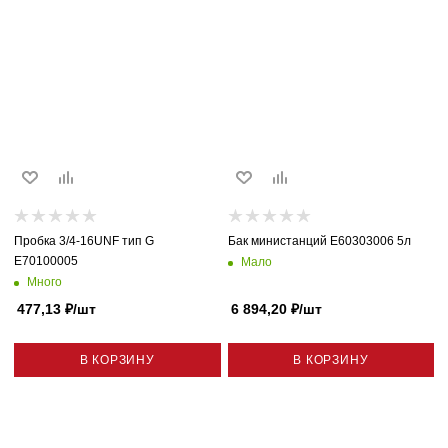
Пробка 3/4-16UNF тип G
Бак министанций E60303006 5л
E70100005
Мало
Много
477,13
₽
/шт
6 894,20
₽
/шт
В КОРЗИНУ
В КОРЗИНУ