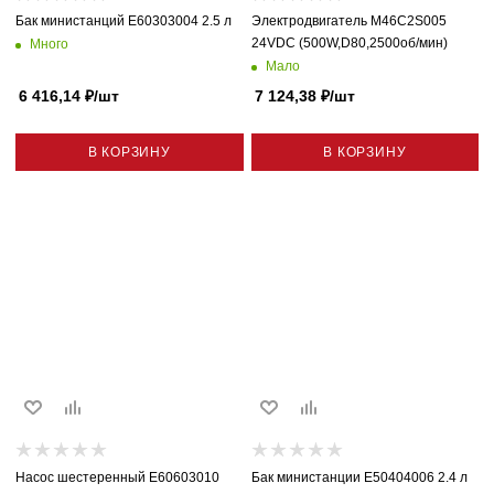
Бак министанций E60303004 2.5 л
Электродвигатель M46C2S005
24VDC (500W,D80,2500об/мин)
Много
Мало
6 416,14
₽
/шт
7 124,38
₽
/шт
В КОРЗИНУ
В КОРЗИНУ
Насос шестеренный E60603010
Бак министанции E50404006 2.4 л