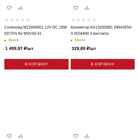
Соленоид M13040001 12V DC 18W
Коннектор KA132000B1 DIN43650-
ED75% for MSV30-31
A ISO4400 3 контакта
Много
Много
1 409,97
₽
/шт
329,89
₽
/шт
В КОРЗИНУ
В КОРЗИНУ