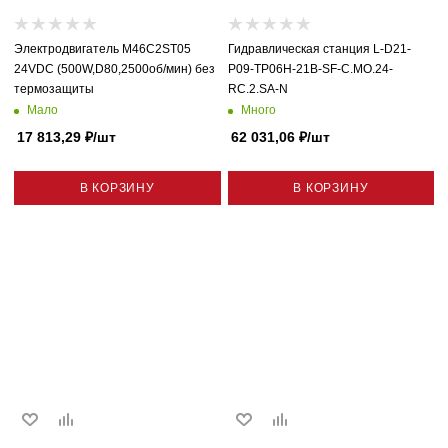
Электродвигатель M46C2ST05
Гидравлическая станция L-D21-
24VDC (500W,D80,2500об/мин) без
P09-TP06H-21B-SF-C.MO.24-
термозащиты
RC.2.SA-N
Мало
Много
17 813,29
₽
/шт
62 031,06
₽
/шт
В КОРЗИНУ
В КОРЗИНУ