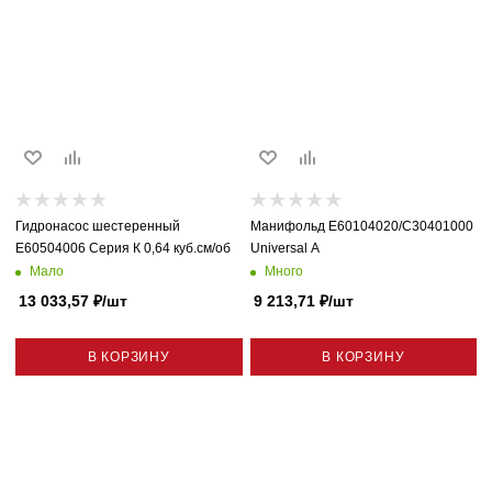
Гидронасос шестеренный
Манифольд E60104020/C30401000
E60504006 Серия К 0,64 куб.см/об
Universal А
Мало
Много
13 033,57
₽
/шт
9 213,71
₽
/шт
В КОРЗИНУ
В КОРЗИНУ