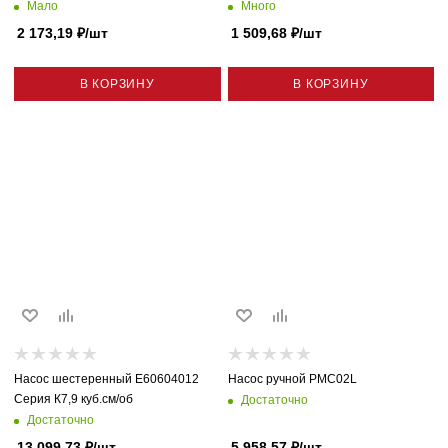
Мало
Много
2 173,19
₽
/шт
1 509,68
₽
/шт
В КОРЗИНУ
В КОРЗИНУ
Насос шестеренный E60604012
Насос ручной PMC02L
Серия К7,9 куб.см/об
Достаточно
Достаточно
13 099,73
₽
/шт
5 958,57
₽
/шт