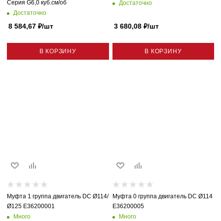
Серия G6,0 куб.см/об
Достаточно
Достаточно
8 584,67
₽
/шт
3 680,08
₽
/шт
В КОРЗИНУ
В КОРЗИНУ
Муфта 1 группа двигатель DC Ø114/
Муфта 0 группа двигатель DC Ø114
Ø125 E36200001
E36200005
Много
Много