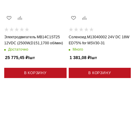
Электродвигатель MB14C1ST25
Соленоид M13040002 24V DC 18W
12VDC (2500W,D151,1700 об/мин)
ED75% for MSV30-31
Достаточно
Много
25 775,45
₽
/шт
1 381,08
₽
/шт
В КОРЗИНУ
В КОРЗИНУ