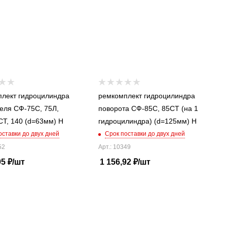
лект гидроцилиндра
ремкомплект гидроцилиндра
еля СФ-75С, 75Л,
поворота СФ-85С, 85СТ (на 1
85С, 85СТ, 140 (d=63мм) Н
гидроцилиндра) (d=125мм) Н
оставки до двух дней
Срок поставки до двух дней
52
Арт.: 10349
95
₽
/шт
1 156,92
₽
/шт