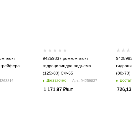
омплект
94259837 ремкомплект
9425983
 грейфера
гидроцилиндра подъема
гидроци
(125x80) СФ-65
(80x70)
Достаточно
Достат
94263816
Арт.: 94259837
1 171,97
₽
/шт
726,13