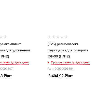
 ремкомплект
(125) ремкомплект
линдра удлинения
гидроцилиндра поворота
ПЛ42)
СФ-90 (ПЛ42)
оставки до двух дней
Срок поставки до двух дней
000001607
Арт.: 00000001604
38
₽
/шт
3 404,92
₽
/шт