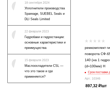
18 сентября 2024
Уплотнители производства
Spareage, SUEBEL Seals и
DLI Seals Limited
22 февраля 2023
Гидробаки и гидростанции:
основные характеристики и
ремкомплект г
преимущества
поворота СФ-65
140 (на 1 гидр
15 февраля 2023
Маслоохладители CSL —
(d=100мм) Н
что это такое и где
Срок поставки 
применяется?
Арт.: 10346
897,32
₽
/шт