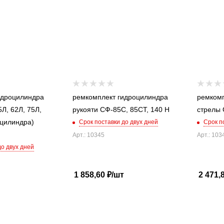
идроцилиндра
ремкомплект гидроцилиндра
ремкомп
Л, 62Л, 75Л,
рукояти СФ-85С, 85СТ, 140 Н
оцилиндра)
Срок поставки до двух дней
Срок п
Арт.: 10345
Арт.: 103
до двух дней
1 858,60
₽
/шт
2 471,