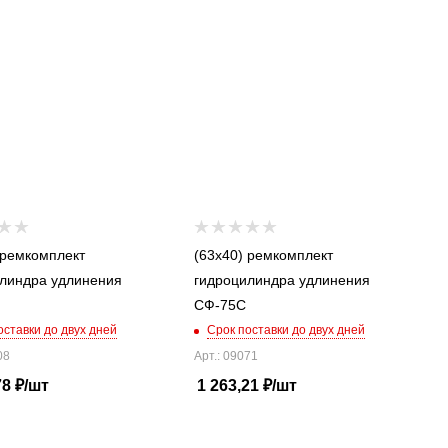
 ремкомплект
(63x40) ремкомплект
линдра удлинения
гидроцилиндра удлинения
СФ-75С
оставки до двух дней
Срок поставки до двух дней
08
Арт.: 09071
78
₽
/шт
1 263,21
₽
/шт