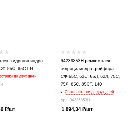
лект гидроцилиндра
94236853Н ремкомплект
стрелы СФ-85С, 85СТ Н
гидроцилиндра грейфера
СФ-65С, 62С, 65Л, 62Л, 75С,
оставки до двух дней
75Л, 85С, 85СТ, 140
44
Срок поставки до двух дней
Арт.: 94236853Н
86
₽
/шт
1 894,34
₽
/шт