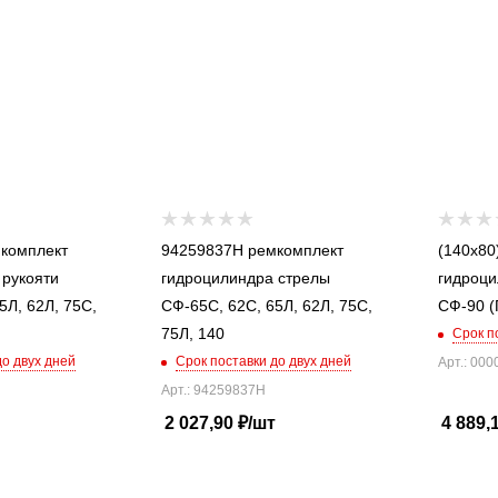
94259837Н ремкомплект
(140x80
 рукояти
гидроцилиндра стрелы
гидроц
5Л, 62Л, 75С,
СФ-65С, 62С, 65Л, 62Л, 75С,
СФ-90 (
75Л, 140
Срок п
до двух дней
Срок поставки до двух дней
Арт.: 00
Арт.: 94259837Н
2 027,90
₽
/шт
4 889,