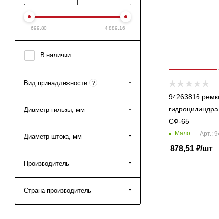
699,80
4 889,16
В наличии
Вид принадлежности
?
94263816 ремк
гидроцилиндра
Диаметр гильзы, мм
СФ-65
Мало
Арт.: 
Диаметр штока, мм
878,51
₽
/шт
Производитель
Страна производитель