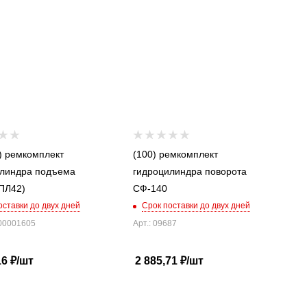
) ремкомплект
(100) ремкомплект
илиндра подъема
гидроцилиндра поворота
ПЛ42)
СФ-140
оставки до двух дней
Срок поставки до двух дней
000001605
Арт.: 09687
16
₽
/шт
2 885,71
₽
/шт