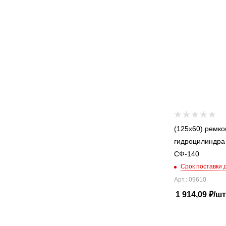
(125x60) ремко
гидроцилиндра
СФ-140
Срок поставки 
Арт.: 09610
1 914,09
₽
/шт