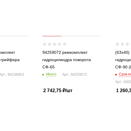
омплект
94259072 ремкомплект
(63x40)
 грейфера
гидроцилиндра поворота
гидроци
СФ-65
СФ-90 (
Много
Срок п
Арт.: 94236853
Арт.: 94259072
Арт.: 00
2 742,75
₽
/шт
1 260,