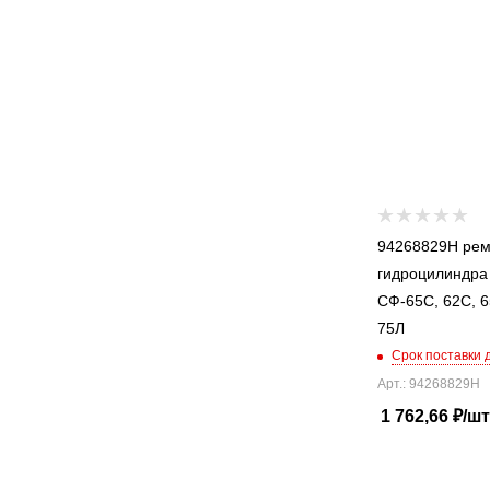
94268829Н ремкомплект
гидроцилиндра
СФ-65С, 62С, 6
75Л
Срок поставки 
Арт.: 94268829Н
1 762,66
₽
/шт