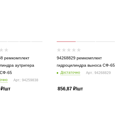
8 ремкомплект
94268829 ремкомплект
линдра аутригера
гидроцилиндра выноса СФ-65
 СФ-65
Достаточно
Арт.: 94268829
очно
Арт.: 94259838
₽
/шт
856,87
₽
/шт