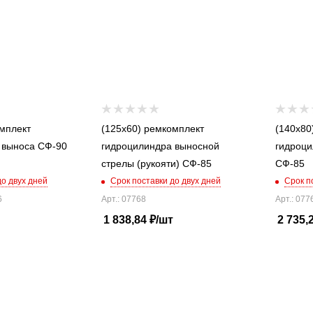
мплект
(125x60) ремкомплект
(140x80
 выноса СФ-90
гидроцилиндра выносной
гидроц
стрелы (рукояти) СФ-85
СФ-85
до двух дней
Срок поставки до двух дней
Срок п
6
Арт.: 07768
Арт.: 077
1 838,84
₽
/шт
2 735,