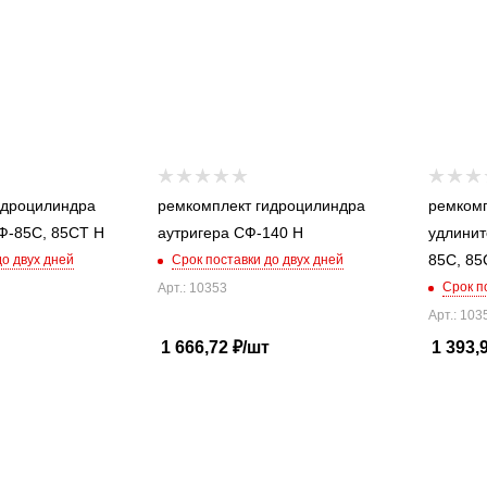
идроцилиндра
ремкомплект гидроцилиндра
ремкомп
раздвижения СФ-85С, 85СТ Н
аутригера СФ-140 Н
удлинит
до двух дней
Срок поставки до двух дней
Срок п
Арт.: 10353
Арт.: 103
1 666,72
₽
/шт
1 393,