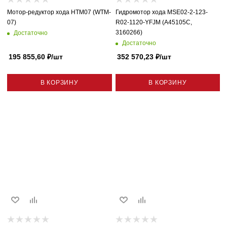
Мотор-редуктор хода HTM07 (WTM-
Гидромотор хода MSE02-2-123-
07)
R02-1120-YFJM (A45105C,
3160266)
Достаточно
Достаточно
195 855,60
₽
/шт
352 570,23
₽
/шт
В КОРЗИНУ
В КОРЗИНУ