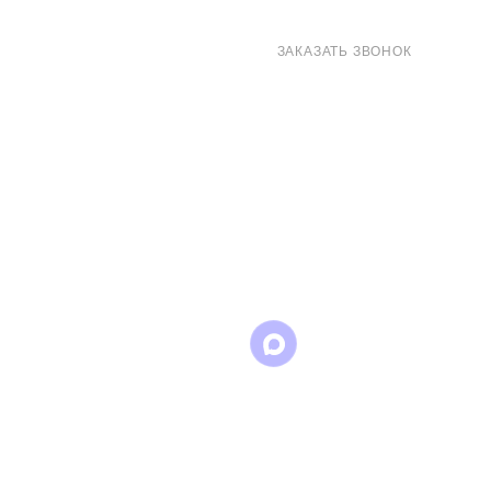
8 (800) 707-71-82
ЗАКАЗАТЬ ЗВОНОК
sales@eurotechspb.com
Санкт-Петербург, Салова 53, корпус 1,
литера Н, офис 19/1
Написать
Написать
Написать
в
в
в Max
WhatsApp
Telegram