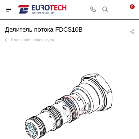
0
Делитель потока FDCS10B
Клапанная аппаратура