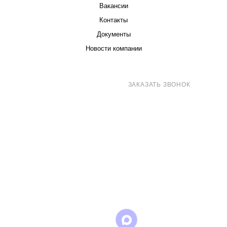
Вакансии
Контакты
Документы
Новости компании
8 (800) 707-71-82
ЗАКАЗАТЬ ЗВОНОК
sales@eurotechspb.com
Санкт-Петербург, Салова 53, корпус 1,
литера Н, офис 19/1
Написать
Написать
Написать
в
в
в Max
WhatsApp
Telegram