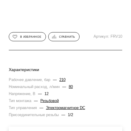
Артикул:
FRV10
В ИЗБРАННОЕ
СРАВНИТЬ
Характеристики
Рабочее давление, бар
—
210
Номинальный расход, л/мин
—
80
Напряжение, В
—
12
Тип монтажа
—
Резьбовой
Тип управления
—
Электромагнитное DC
Присоединительные резьбы
—
1/2