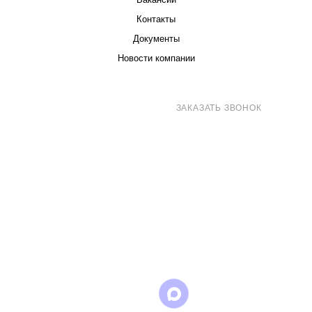
Контакты
Документы
Новости компании
8 (800) 707-71-82
ЗАКАЗАТЬ ЗВОНОК
sales@eurotechspb.com
Санкт-Петербург, Салова 53, корпус 1,
литера Н, офис 19/1
Написать
Написать
Написать
в
в
в Max
WhatsApp
Telegram