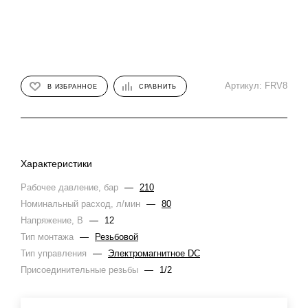
Артикул:
FRV8
В ИЗБРАННОЕ
СРАВНИТЬ
Характеристики
Рабочее давление, бар
—
210
Номинальный расход, л/мин
—
80
Напряжение, В
—
12
Тип монтажа
—
Резьбовой
Тип управления
—
Электромагнитное DC
Присоединительные резьбы
—
1/2