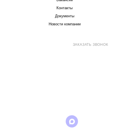
Контакты
Документы
Новости компании
8 (800) 707-71-82
ЗАКАЗАТЬ ЗВОНОК
sales@eurotechspb.com
Санкт-Петербург, Салова 53, корпус 1,
литера Н, офис 19/1
Написать
Написать
Написать
в
в
в Max
WhatsApp
Telegram