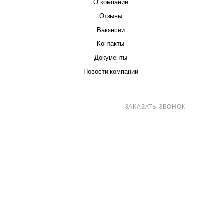
О компании
Отзывы
Вакансии
Контакты
Документы
Новости компании
8 (800) 707-71-82
ЗАКАЗАТЬ ЗВОНОК
sales@eurotechspb.com
Санкт-Петербург, Салова 53, корпус 1,
литера Н, офис 19/1
Написать
Написать
Написать
в
в
в Max
WhatsApp
Telegram