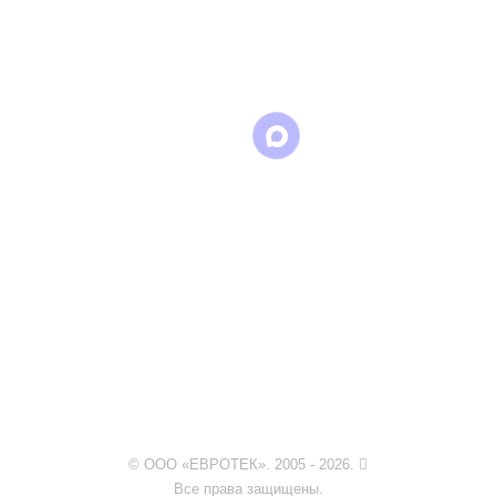
Написать
Написать
Написать
в
в
в Max
WhatsApp
Telegram
© ООО «ЕВРОТЕК». 2005 - 2026.
Все права защищены.