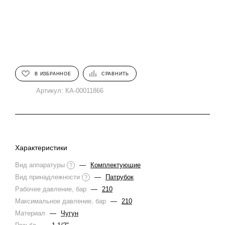
В ИЗБРАННОЕ
СРАВНИТЬ
Артикул:
КА-00011866
Характеристики
Вид аппаратуры
—
Комплектующие
?
Вид принадлежности
—
Патрубок
?
Рабочее давление, бар
—
210
Максимальное давление, бар
—
210
Материал
—
Чугун