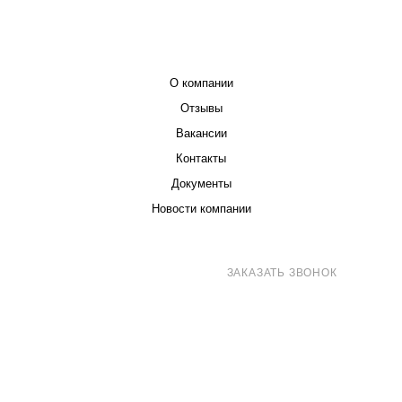
КОМПАНИЯ
О компании
Отзывы
Вакансии
Контакты
Документы
Новости компании
8 (800) 707-71-82
ЗАКАЗАТЬ ЗВОНОК
sales@eurotechspb.com
Санкт-Петербург, Салова 53, корпус 1,
литера Н, офис 19/1