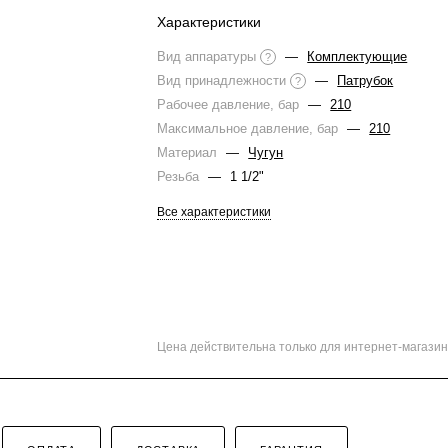
Характеристики
Вид аппаратуры
—
Комплектующие
?
Вид принадлежности
—
Патрубок
?
Рабочее давление, бар
—
210
Максимальное давление, бар
—
210
Материал
—
Чугун
Резьба
—
1 1/2"
Все характеристики
Цена действительна только для интернет-магазин