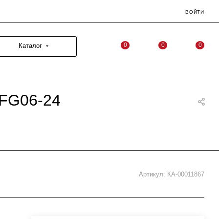
ВОЙТИ
0
0
0
Каталог
 FG06-24
Артикул:
КА-00011867