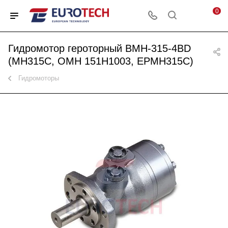
0
Гидромотор героторный BMH-315-4BD
(МН315С, OMH 151H1003, EPMH315C)
Гидромоторы