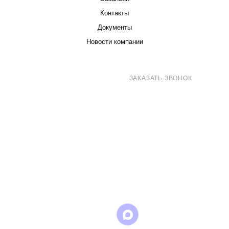
Контакты
Документы
Новости компании
8 (800) 707-71-82
ЗАКАЗАТЬ ЗВОНОК
sales@eurotechspb.com
Санкт-Петербург, Салова 53, корпус 1,
литера Н, офис 19/1
Написать
Написать
Написать
в
в
в Max
WhatsApp
Telegram