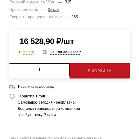
Рабочий объем, см^3/об
—
315
Производитель
—
Китай
Скорость вращения, об/мин
—
235
16 528,90
₽
/шт
Много
Нашли дешевле?
В КОРЗИНУ
Рассчитать доставку
Гарантия 1 год!
Самовывоз сегодня - бесплатно.
Доставка транспортной компанией
в любую точку России.
Цена действительна только для интернет-магазина.