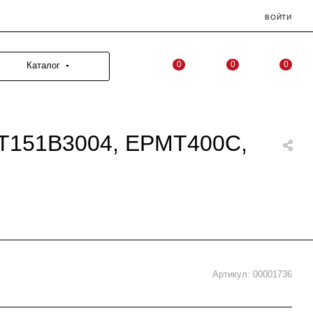
ВОЙТИ
0
0
0
Каталог
Т151B3004, EPMT400C,
Артикул:
00001736