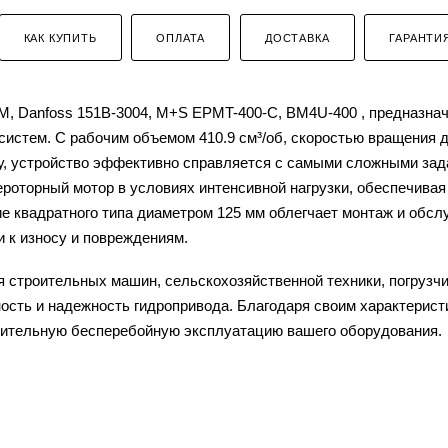
КАК КУПИТЬ
ОПЛАТА
ДОСТАВКА
ГАРАНТИ
, Danfoss 151B-3004, M+S EPMT-400-C, BM4U-400 , предназна
истем. С рабочим объемом 410.9 см³/об, скоростью вращения д
у, устройство эффективно справляется с самыми сложными зад
ероторный мотор в условиях интенсивной нагрузки, обеспечивая
е квадратного типа диаметром 125 мм облегчает монтаж и обсл
 к износу и повреждениям.
 строительных машин, сельскохозяйственной техники, погрузчи
ость и надежность гидропривода. Благодаря своим характерист
лительную бесперебойную эксплуатацию вашего оборудования.