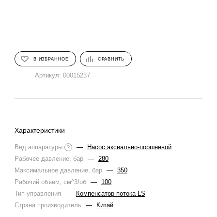
В ИЗБРАННОЕ
СРАВНИТЬ
Артикул:
00015237
Характеристики
Вид аппаратуры
—
Насос аксиально-поршневой
?
Рабочее давление, бар
—
280
Максимальное давление, бар
—
350
Рабочий объем, см^3/об
—
100
Тип управления
—
Компенсатор потока LS
Страна производитель
—
Китай