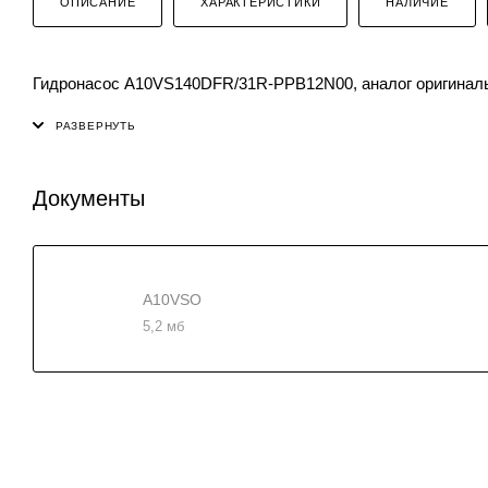
ОПИСАНИЕ
ХАРАКТЕРИСТИКИ
НАЛИЧИЕ
Гидронасос A10VS140DFR/31R-PPB12N00, аналог оригиналь
Документы
A10VSO
5,2 мб