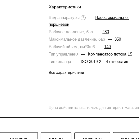
Характеристики
Вид аппаратуры
—
Насос аксиально-
?
поршневой
Рабочее давление, бар
—
280
Максимальное давление, бар
—
350
Рабочий объем, см^3/об
—
140
Тип управления
—
Компенсатор потока LS
Тип фланца
—
ISO 3019-2 – 4 отверстия
Все характеристики
Цена действительна только для интернет-магазин