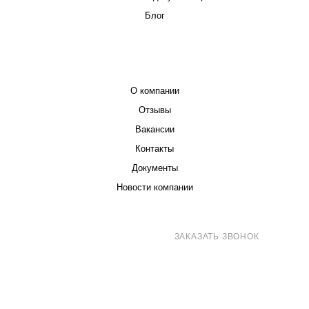
Блог
КОМПАНИЯ
О компании
Отзывы
Вакансии
Контакты
Документы
Новости компании
8 (800) 707-71-82
ЗАКАЗАТЬ ЗВОНОК
sales@eurotechspb.com
Санкт-Петербург, Салова 53, корпус 1,