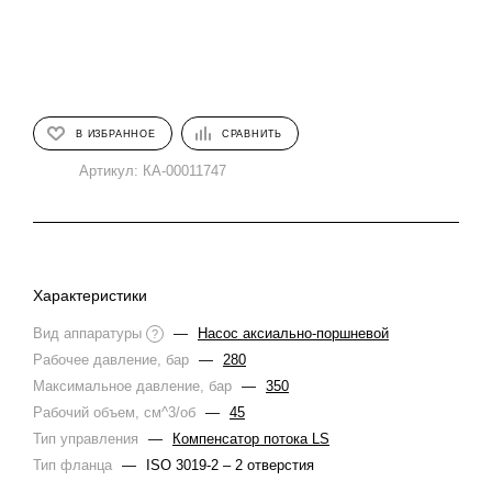
В ИЗБРАННОЕ
СРАВНИТЬ
Артикул:
КА-00011747
Характеристики
Вид аппаратуры
—
Насос аксиально-поршневой
?
Рабочее давление, бар
—
280
Максимальное давление, бар
—
350
Рабочий объем, см^3/об
—
45
Тип управления
—
Компенсатор потока LS
Тип фланца
—
ISO 3019-2 – 2 отверстия