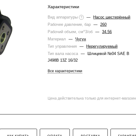
Характеристики
Вид аппаратуры
—
Насос шестерённый
?
Рабочее давление, бар
—
260
Рабочий объем, см^3/об
—
34.56
Материал
—
Чугун
Тип управления
—
Нерегулируемый
Тип вала насоса
—
Шлицевой №04 SAE B
J498B 13Z 16/32
Все характеристики
Цена действительна только для интернет-магазин
КАК КУПИТЬ
ОПЛАТА
ДОСТАВКА
ГАРАНТИ