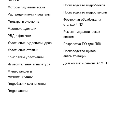
Насосы
Производство гидроблоков
Моторы гидравлические
Производство гидростанций
Распределители и клапаны
Фрезерная обработка на
Фильтры и элементы
станках ЧПУ
Маслоохладители
Ремонт гидравлических
РВД и фитинги
систем
Уплотнения гидроцилиндров
Разработка ПО для ПЛК
Уплотнения статики
Производство щитов
автоматизации
Комплекты уплотнений
Диагностик и ремонт АСУ ТП
Измерительная аппаратура
Мини-станции и
комплектующие
Гидробаки и компоненты
Гидропанели