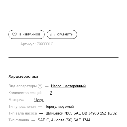
В ИЗБРАННОЕ
СРАВНИТЬ
Артикул:
7993001С
Характеристики
Вид аппаратуры
—
Насос шестерённый
?
Количество секций
—
2
Материал
—
Чугун
Тип управления
—
Нерегулируемый
Тип вала насоса
—
Шлицевой №05 SAE BB J498B 15Z 16/32
Тип фланца
—
SAE C, 4 болта (S6) SAE J744