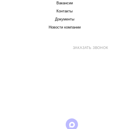
Вакансии
Контакты
Документы
Новости компании
8 (800) 707-71-82
ЗАКАЗАТЬ ЗВОНОК
sales@eurotechspb.com
Санкт-Петербург, Салова 53, корпус 1,
литера Н, офис 19/1
Написать
Написать
Написать
в
в
в Max
WhatsApp
Telegram