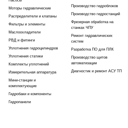
Насосы
Производство гидроблоков
Моторы гидравлические
Производство гидростанций
Распределители и клапаны
Фрезерная обработка на
Фильтры и элементы
станках ЧПУ
Маслоохладители
Ремонт гидравлических
РВД и фитинги
систем
Уплотнения гидроцилиндров
Разработка ПО для ПЛК
Уплотнения статики
Производство щитов
автоматизации
Комплекты уплотнений
Диагностик и ремонт АСУ ТП
Измерительная аппаратура
Мини-станции и
комплектующие
Гидробаки и компоненты
Гидропанели