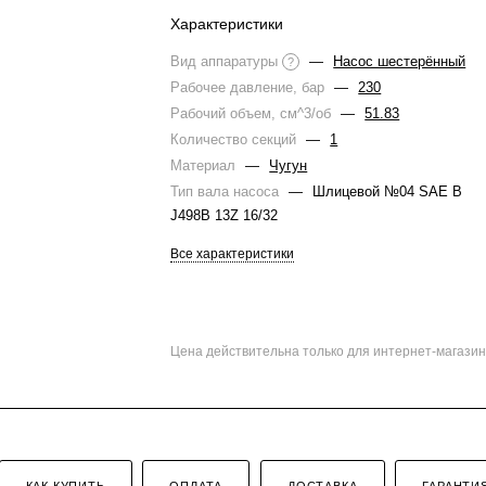
Характеристики
Вид аппаратуры
—
Насос шестерённый
?
Рабочее давление, бар
—
230
Рабочий объем, см^3/об
—
51.83
Количество секций
—
1
Материал
—
Чугун
Тип вала насоса
—
Шлицевой №04 SAE B
J498B 13Z 16/32
Все характеристики
Цена действительна только для интернет-магазин
КАК КУПИТЬ
ОПЛАТА
ДОСТАВКА
ГАРАНТИ