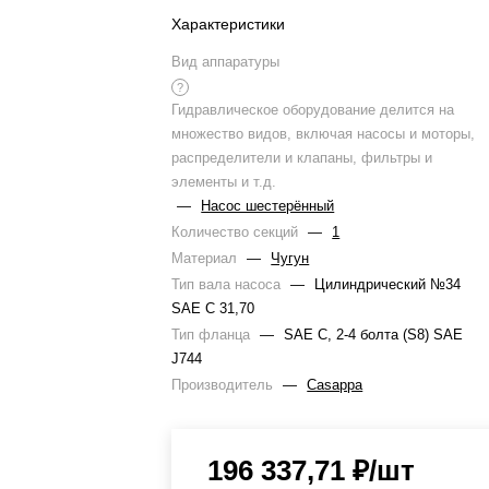
Характеристики
Вид аппаратуры
?
Гидравлическое оборудование делится на
множество видов, включая насосы и моторы,
распределители и клапаны, фильтры и
элементы и т.д.
—
Насос шестерённый
Количество секций
—
1
Материал
—
Чугун
Тип вала насоса
—
Цилиндрический №34
SAE C 31,70
Тип фланца
—
SAE C, 2-4 болта (S8) SAE
J744
Производитель
—
Casappa
196 337,71
₽
/шт