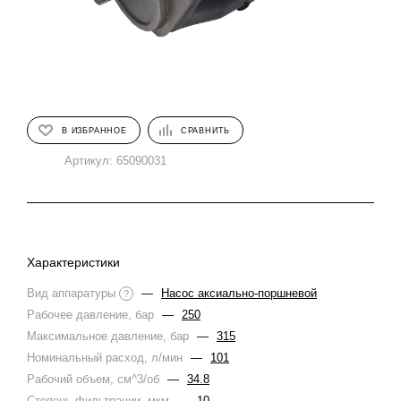
В ИЗБРАННОЕ
СРАВНИТЬ
Артикул:
65090031
Характеристики
Вид аппаратуры
—
Насос аксиально-поршневой
?
Рабочее давление, бар
—
250
Максимальное давление, бар
—
315
Номинальный расход, л/мин
—
101
Рабочий объем, см^3/об
—
34.8
Степень фильтрации, мкм
—
10