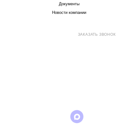
Документы
Новости компании
8 (800) 707-71-82
ЗАКАЗАТЬ ЗВОНОК
sales@eurotechspb.com
Санкт-Петербург, Салова 53, корпус 1,
литера Н, офис 19/1
Написать
Написать
Написать
в
в
в Max
WhatsApp
Telegram