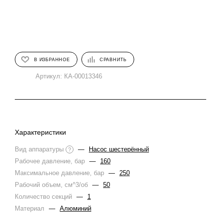
В ИЗБРАННОЕ
СРАВНИТЬ
Артикул:
КА-00013346
Характеристики
Вид аппаратуры
—
Насос шестерённый
?
Рабочее давление, бар
—
160
Максимальное давление, бар
—
250
Рабочий объем, см^3/об
—
50
Количество секций
—
1
Материал
—
Алюминий