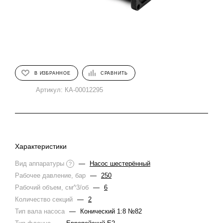
В ИЗБРАННОЕ
СРАВНИТЬ
Артикул:
КА-00012295
Характеристики
Вид аппаратуры
—
Насос шестерённый
?
Рабочее давление, бар
—
250
Рабочий объем, см^3/об
—
6
Количество секций
—
2
Тип вала насоса
—
Конический 1:8 №82