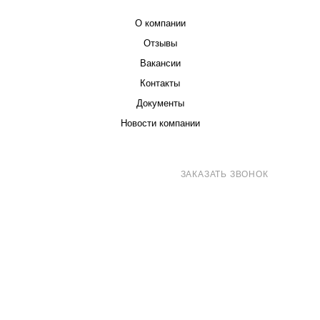
О компании
Отзывы
Вакансии
Контакты
Документы
Новости компании
8 (800) 707-71-82
ЗАКАЗАТЬ ЗВОНОК
sales@eurotechspb.com
Санкт-Петербург, Салова 53, корпус 1,
литера Н, офис 19/1
Написать
Написать
Написать
в
в
в Max
WhatsApp
Telegram