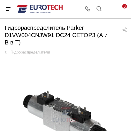
0
Гидрораспределитель Parker
D1VW004CNJW91 DC24 CETOP3 (A и
B в T)
Гидрораспределители