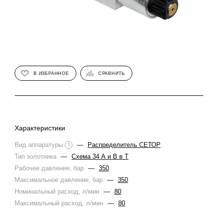
В ИЗБРАННОЕ
СРАВНИТЬ
Характеристики
Вид аппаратуры
—
Распределитель СЕТОР
?
Тип золотника
—
Схема 34 А и В в Т
Рабочее давление, бар
—
350
Максимальное давление, бар
—
350
Номинальный расход, л/мин
—
80
Максимальный расход, л/мин
—
80