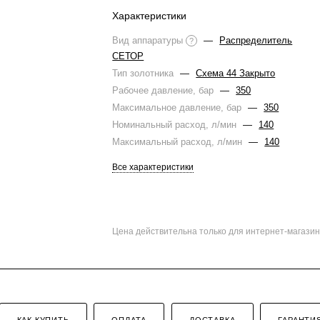
Характеристики
Вид аппаратуры
—
Распределитель
?
СЕТОР
Тип золотника
—
Схема 44 Закрыто
Рабочее давление, бар
—
350
Максимальное давление, бар
—
350
Номинальный расход, л/мин
—
140
Максимальный расход, л/мин
—
140
Все характеристики
Цена действительна только для интернет-магазин
КАК КУПИТЬ
ОПЛАТА
ДОСТАВКА
ГАРАНТИ