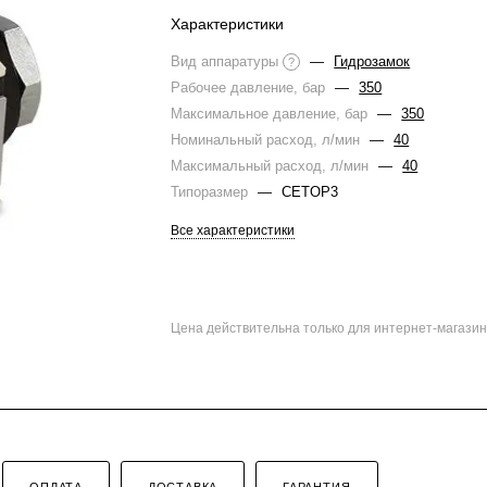
Характеристики
Вид аппаратуры
—
Гидрозамок
?
Рабочее давление, бар
—
350
Максимальное давление, бар
—
350
Номинальный расход, л/мин
—
40
Максимальный расход, л/мин
—
40
Типоразмер
—
CETOP3
Все характеристики
Цена действительна только для интернет-магазин
ОПЛАТА
ДОСТАВКА
ГАРАНТИЯ