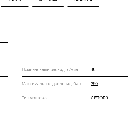
Номинальный расход, л/мин
40
Максимальное давление, бар
350
Тип монтажа
CETOP3