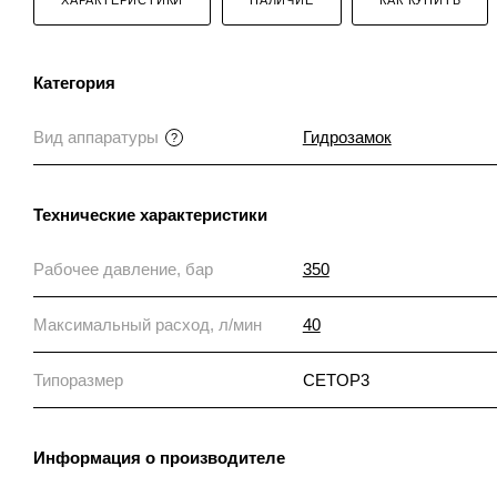
Категория
Вид аппаратуры
Гидрозамок
?
Технические характеристики
Рабочее давление, бар
350
Максимальный расход, л/мин
40
Типоразмер
CETOP3
Информация о производителе