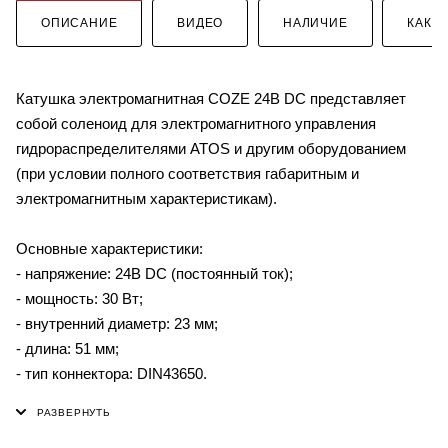
ОПИСАНИЕ
ВИДЕО
НАЛИЧИЕ
КАК К
Катушка электромагнитная COZE 24В DC представляет
собой соленоид для электромагнитного управления
гидрораспределителями ATOS и другим оборудованием
(при условии полного соответствия габаритным и
электромагнитным характеристикам).
Основные характеристики:
- напряжение: 24В DC (постоянный ток);
- мощность: 30 Вт;
- внутренний диаметр: 23 мм;
- длина: 51 мм;
- тип коннектора: DIN43650.