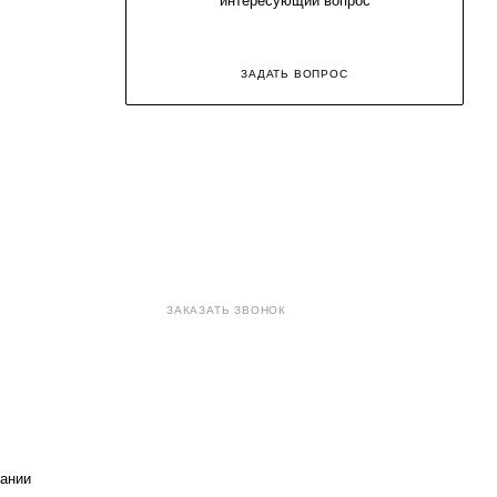
интересующий вопрос
ЗАДАТЬ ВОПРОС
8 (800) 707-71-82
ЗАКАЗАТЬ ЗВОНОК
sales@eurotechspb.com
Санкт-Петербург, Салова 53,
корпус 1, литера Н, офис 19/1
ании
Написать
Написать
Написать