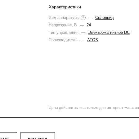
Характеристики
Вид аппаратуры
—
Соленоид
?
Напряжение, В
—
24
Тип управления
—
Электромагнитное DC
Производитель
—
ATOS
Цена действительна только для интернет-магазин