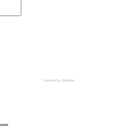
8 (800) 707-71-82
ЗАКАЗАТЬ ЗВОНОК
sales@eurotechspb.com
Санкт-Петербург, Салова 53,
корпус 1, литера Н, офис 19/1
ании
Написать
Написать
Написать