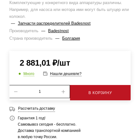
Комплектующие у конкретного вида аппаратуры различны.
Например, для насоса или мотора ими могут быть штуцер или
колокол.
—
Запчасти распределителей Badesnost
Производитель
—
Badestnost
Страна производитель
—
Болгария
2 881,01
₽
/шт
Много
Нашли дешевле?
В КОРЗИНУ
Рассчитать доставку
Гарантия 1 год!
Самовывоз сегодня - бесплатно.
Доставка транспортной компанией
в любую точку России.