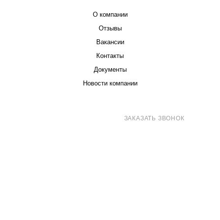
О компании
Отзывы
Вакансии
Контакты
Документы
Новости компании
8 (800) 707-71-82
ЗАКАЗАТЬ ЗВОНОК
sales@eurotechspb.com
Санкт-Петербург, Салова 53, корпус 1,
литера Н, офис 19/1
Написать
Написать
Написать
в
в
в Max
WhatsApp
Telegram