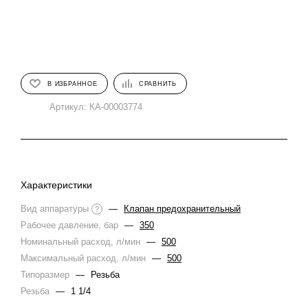
В ИЗБРАННОЕ
СРАВНИТЬ
Артикул:
КА-00003774
Характеристики
Вид аппаратуры
—
Клапан предохранительный
?
Рабочее давление, бар
—
350
Номинальный расход, л/мин
—
500
Максимальный расход, л/мин
—
500
Типоразмер
—
Резьба
Резьба
—
1 1/4