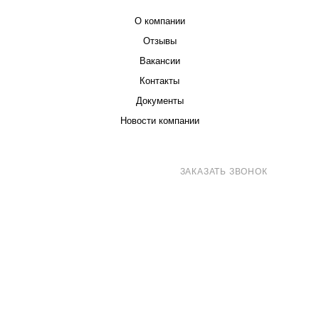
О компании
Отзывы
Вакансии
Контакты
Документы
Новости компании
8 (800) 707-71-82
ЗАКАЗАТЬ ЗВОНОК
sales@eurotechspb.com
Санкт-Петербург, Салова 53, корпус 1,
литера Н, офис 19/1
Написать
Написать
Написать
в
в
в Max
WhatsApp
Telegram