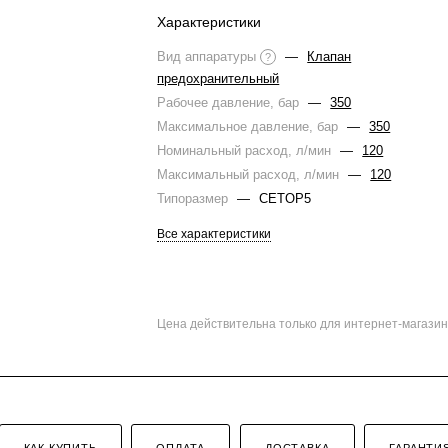
Характеристики
Вид аппаратуры
—
Клапан
?
предохранительный
Рабочее давление, бар
—
350
Максимальное давление, бар
—
350
Номинальный расход, л/мин
—
120
Максимальный расход, л/мин
—
120
Типоразмер
—
CETOP5
Все характеристики
Цена действительна только для интернет-магазин
КАК КУПИТЬ
ОПЛАТА
ДОСТАВКА
ГАРАНТИ