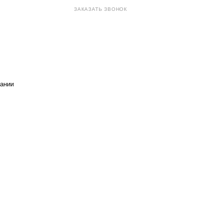
ЗАКАЗАТЬ ЗВОНОК
sales@eurotechspb.com
Санкт-Петербург, Салова 53,
корпус 1, литера Н, офис 19/1
ании
Написать
Написать
Написать
в
в
в Max
WhatsApp
Telegram