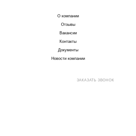
КОМПАНИЯ
О компании
Отзывы
Вакансии
Контакты
Документы
Новости компании
8 (800) 707-71-82
ЗАКАЗАТЬ ЗВОНОК
sales@eurotechspb.com
Санкт-Петербург, Салова 53, корпус 1,
литера Н, офис 19/1
Написать
Написать
Написать
в
в
в Max