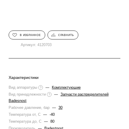
В ИЗБРАННОЕ
СРАВНИТЬ
Артикул:
4120703
Характеристики
Вид аппаратуры
—
Комплектующие
?
Вид принадлежности
—
Запчасти распределителей
?
Badesnost
Рабочее давление, бар
—
30
Температура от, С
—
-40
Температура до, С
—
80
Производитель
—
Badestnost