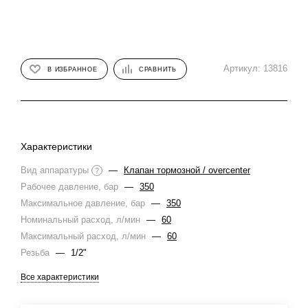
Артикул:
13816
В ИЗБРАННОЕ
СРАВНИТЬ
Характеристики
Вид аппаратуры
—
Клапан тормозной / overcenter
?
Рабочее давление, бар
—
350
Максимальное давление, бар
—
350
Номинальный расход, л/мин
—
60
Максимальный расход, л/мин
—
60
Резьба
—
1/2"
Все характеристики