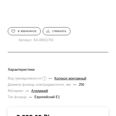
В ИЗБРАННОЕ
СРАВНИТЬ
Артикул:
КА-00011755
Характеристики
Вид принадлежности
—
Колокол монтажный
?
Диаметр фланца электродвигателя, мм
—
250
Материал
—
Алюминий
Тип фланца
—
Европейский E1