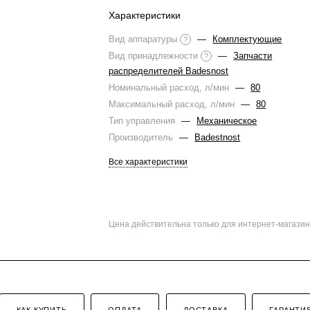
Характеристики
Вид аппаратуры
—
Комплектующие
?
Вид принадлежности
—
Запчасти
?
распределителей Badesnost
Номинальный расход, л/мин
—
80
Максимальный расход, л/мин
—
80
Тип управления
—
Механическое
Производитель
—
Badestnost
Все характеристики
Цена действительна только для интернет-магазин
КАК КУПИТЬ
ОПЛАТА
ДОСТАВКА
ГАРАНТИ