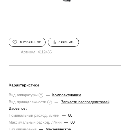
В ИЗБРАННОЕ
СРАВНИТЬ
Артикул:
4112435
Характеристики
Вид аппаратуры
—
Комплектующие
?
Вид принадлежности
—
Запчасти распределителей
?
Badesnost
Номинальный расход, л/мин
—
80
Максимальный расход, л/мин
—
80
Тип управления
—
Механическое