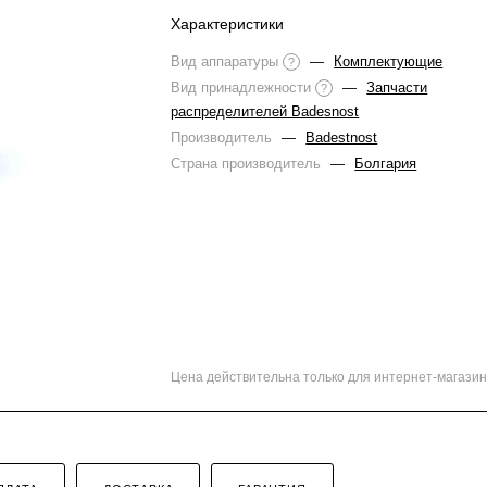
Характеристики
Вид аппаратуры
—
Комплектующие
?
Вид принадлежности
—
Запчасти
?
распределителей Badesnost
Производитель
—
Badestnost
Страна производитель
—
Болгария
Цена действительна только для интернет-магазин