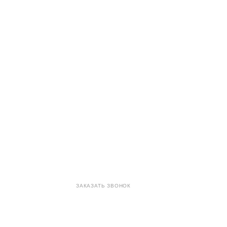
8 (800) 707-71-82
ЗАКАЗАТЬ ЗВОНОК
sales@eurotechspb.com