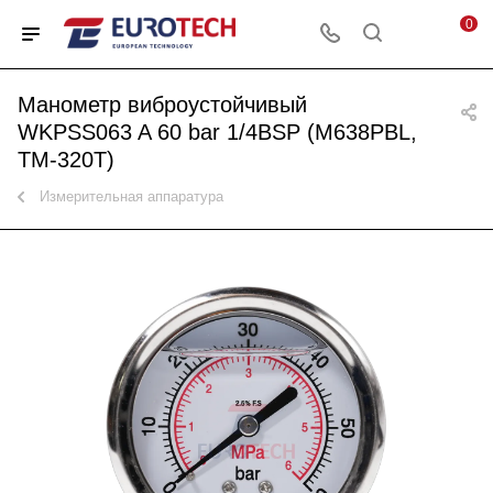
0
Манометр виброустойчивый
WKPSS063 A 60 bar 1/4BSP (M638PBL,
ТМ-320Т)
Измерительная аппаратура