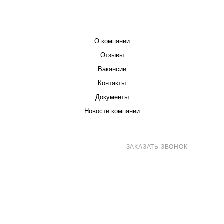
КОМПАНИЯ
О компании
Отзывы
Вакансии
Контакты
Документы
Новости компании
8 (800) 707-71-82
ЗАКАЗАТЬ ЗВОНОК
sales@eurotechspb.com
Санкт-Петербург, Салова 53, корпус 1,
литера Н, офис 19/1
Написать
Написать
Написать