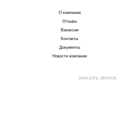
КОМПАНИЯ
О компании
Отзывы
Вакансии
Контакты
Документы
Новости компании
8 (800) 707-71-82
ЗАКАЗАТЬ ЗВОНОК
sales@eurotechspb.com
Санкт-Петербург, Салова 53, корпус 1,
литера Н, офис 19/1
Написать
Написать
Написать
в
в
в Max
WhatsApp
Telegram