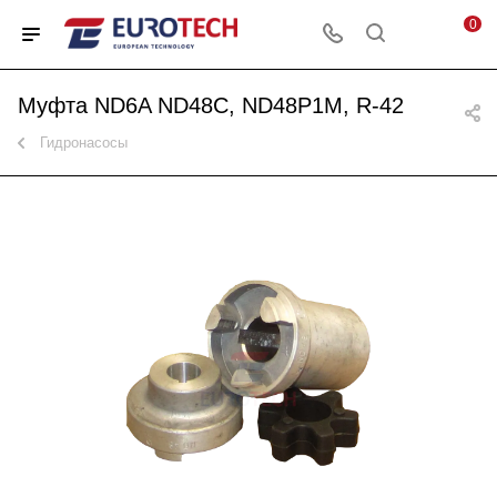
0
Муфта ND6A ND48C, ND48P1M, R-42
Гидронасосы