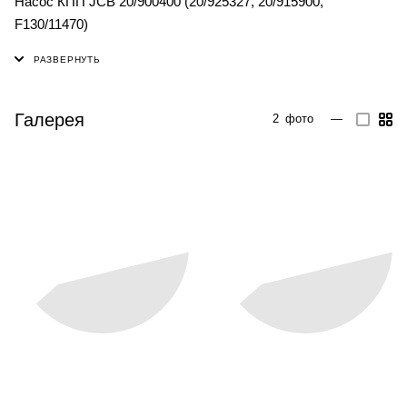
Насос КПП JCB 20/900400 (20/925327, 20/915900,
F130/11470)
Галерея
2
фото
—